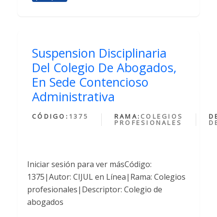
Suspension Disciplinaria
Del Colegio De Abogados,
En Sede Contencioso
Administrativa
CÓDIGO:
1375
RAMA:
COLEGIOS
D
PROFESIONALES
D
Iniciar sesión para ver másCódigo:
1375|Autor: CIJUL en Línea|Rama: Colegios
profesionales|Descriptor: Colegio de
abogados