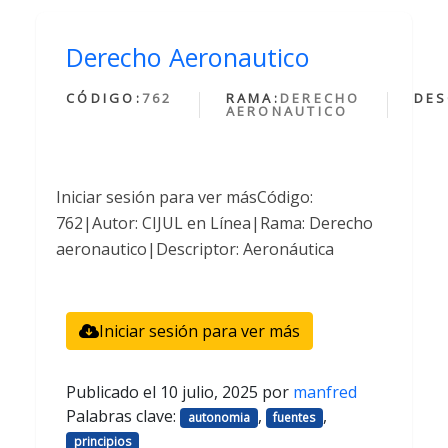
Derecho Aeronautico
CÓDIGO:
762
RAMA:
DERECHO
DES
AERONAUTICO
Iniciar sesión para ver másCódigo:
762|Autor: CIJUL en Línea|Rama: Derecho
aeronautico|Descriptor: Aeronáutica
Iniciar sesión para ver más
Publicado el
10 julio, 2025
por
manfred
Palabras clave:
,
,
autonomia
fuentes
principios