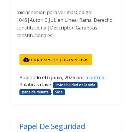
Iniciar sesión para ver másCódigo:
1046|Autor: CIJUL en Línea|Rama: Derecho
constitucional|Descriptor: Garantías
constitucionales
Iniciar sesión para ver más
Publicado el
6 junio, 2025
por
manfred
Palabras clave:
,
invioalbilidad de la vida
,
pena de muerte
vida
Papel De Seguridad