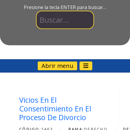
Presione la tecla ENTER para buscar…
Abrir menu
Vicios En El
Consentimiento En El
Proceso De Divorcio
CÓDIGO:
1463
RAMA:
DERECHO
DE