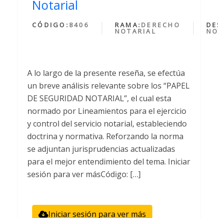
Notarial
CÓDIGO:
8406
RAMA:
DERECHO
DE
NOTARIAL
NO
A lo largo de la presente reseña, se efectúa
un breve análisis relevante sobre los “PAPEL
DE SEGURIDAD NOTARIAL”, el cual esta
normado por Lineamientos para el ejercicio
y control del servicio notarial, estableciendo
doctrina y normativa. Reforzando la norma
se adjuntan jurisprudencias actualizadas
para el mejor entendimiento del tema. Iniciar
sesión para ver másCódigo: […]
Iniciar sesión para ver más