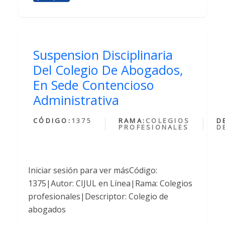
Suspension Disciplinaria
Del Colegio De Abogados,
En Sede Contencioso
Administrativa
CÓDIGO:
1375
RAMA:
COLEGIOS
D
PROFESIONALES
D
Iniciar sesión para ver másCódigo:
1375|Autor: CIJUL en Línea|Rama: Colegios
profesionales|Descriptor: Colegio de
abogados