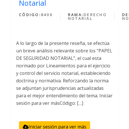
Notarial
CÓDIGO:
8406
RAMA:
DERECHO
DE
NOTARIAL
NO
A lo largo de la presente reseña, se efectúa
un breve análisis relevante sobre los “PAPEL
DE SEGURIDAD NOTARIAL”, el cual esta
normado por Lineamientos para el ejercicio
y control del servicio notarial, estableciendo
doctrina y normativa. Reforzando la norma
se adjuntan jurisprudencias actualizadas
para el mejor entendimiento del tema. Iniciar
sesión para ver másCódigo: […]
Iniciar sesión para ver más