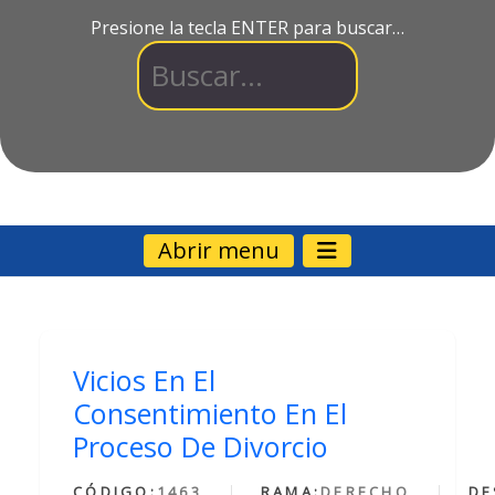
Presione la tecla ENTER para buscar…
Abrir menu
Vicios En El
Consentimiento En El
Proceso De Divorcio
CÓDIGO:
1463
RAMA:
DERECHO
DE