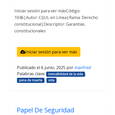
Iniciar sesión para ver másCódigo:
1046|Autor: CIJUL en Línea|Rama: Derecho
constitucional|Descriptor: Garantías
constitucionales
Iniciar sesión para ver más
Publicado el
6 junio, 2025
por
manfred
Palabras clave:
,
invioalbilidad de la vida
,
pena de muerte
vida
Papel De Seguridad