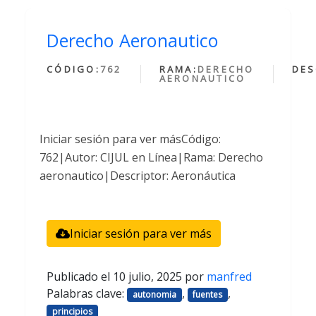
Derecho Aeronautico
CÓDIGO:
762
RAMA:
DERECHO
DES
AERONAUTICO
Iniciar sesión para ver másCódigo:
762|Autor: CIJUL en Línea|Rama: Derecho
aeronautico|Descriptor: Aeronáutica
Iniciar sesión para ver más
Publicado el
10 julio, 2025
por
manfred
Palabras clave:
,
,
autonomia
fuentes
principios