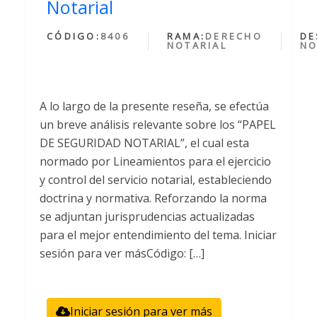
Notarial
CÓDIGO:
8406
RAMA:
DERECHO
DE
NOTARIAL
NO
A lo largo de la presente reseña, se efectúa
un breve análisis relevante sobre los “PAPEL
DE SEGURIDAD NOTARIAL”, el cual esta
normado por Lineamientos para el ejercicio
y control del servicio notarial, estableciendo
doctrina y normativa. Reforzando la norma
se adjuntan jurisprudencias actualizadas
para el mejor entendimiento del tema. Iniciar
sesión para ver másCódigo: […]
Iniciar sesión para ver más