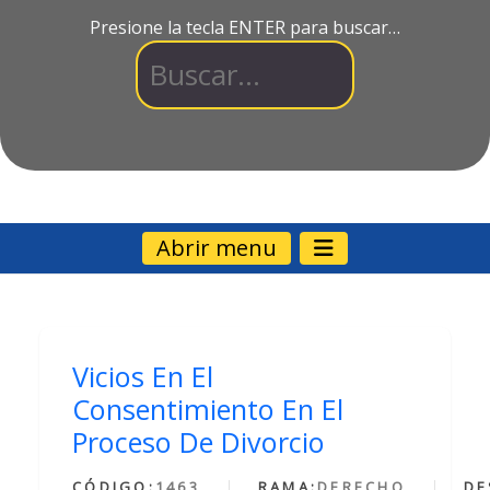
Presione la tecla ENTER para buscar…
Abrir menu
Vicios En El
Consentimiento En El
Proceso De Divorcio
CÓDIGO:
1463
RAMA:
DERECHO
DE