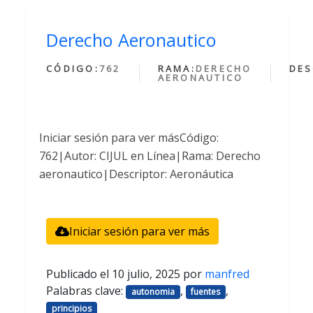
Derecho Aeronautico
CÓDIGO:
762
RAMA:
DERECHO
DES
AERONAUTICO
Iniciar sesión para ver másCódigo:
762|Autor: CIJUL en Línea|Rama: Derecho
aeronautico|Descriptor: Aeronáutica
Iniciar sesión para ver más
Publicado el
10 julio, 2025
por
manfred
Palabras clave:
,
,
autonomia
fuentes
principios