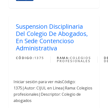
Suspension Disciplinaria
Del Colegio De Abogados,
En Sede Contencioso
Administrativa
CÓDIGO:
1375
RAMA:
COLEGIOS
D
PROFESIONALES
D
Iniciar sesión para ver másCódigo:
1375|Autor: CIJUL en Línea|Rama: Colegios
profesionales|Descriptor: Colegio de
abogados