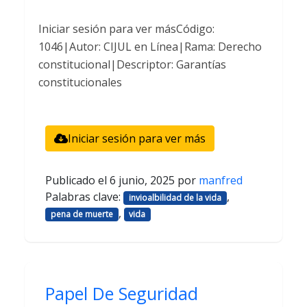
Iniciar sesión para ver másCódigo:
1046|Autor: CIJUL en Línea|Rama: Derecho
constitucional|Descriptor: Garantías
constitucionales
Iniciar sesión para ver más
Publicado el
6 junio, 2025
por
manfred
Palabras clave:
,
invioalbilidad de la vida
,
pena de muerte
vida
Papel De Seguridad