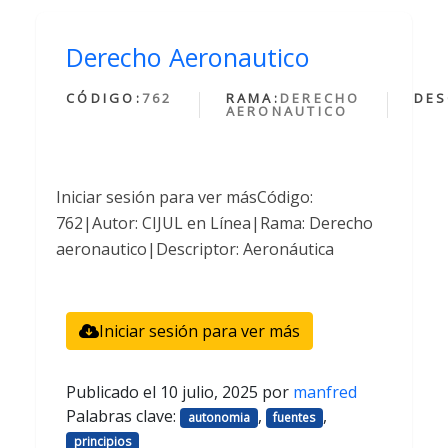
Derecho Aeronautico
CÓDIGO:
762
RAMA:
DERECHO
DES
AERONAUTICO
Iniciar sesión para ver másCódigo:
762|Autor: CIJUL en Línea|Rama: Derecho
aeronautico|Descriptor: Aeronáutica
Iniciar sesión para ver más
Publicado el
10 julio, 2025
por
manfred
Palabras clave:
,
,
autonomia
fuentes
principios