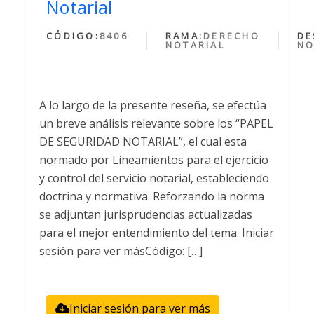
Notarial
CÓDIGO:
8406
RAMA:
DERECHO
DE
NOTARIAL
NO
A lo largo de la presente reseña, se efectúa
un breve análisis relevante sobre los “PAPEL
DE SEGURIDAD NOTARIAL”, el cual esta
normado por Lineamientos para el ejercicio
y control del servicio notarial, estableciendo
doctrina y normativa. Reforzando la norma
se adjuntan jurisprudencias actualizadas
para el mejor entendimiento del tema. Iniciar
sesión para ver másCódigo: […]
Iniciar sesión para ver más