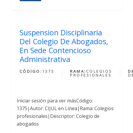
Suspension Disciplinaria
Del Colegio De Abogados,
En Sede Contencioso
Administrativa
CÓDIGO:
1375
RAMA:
COLEGIOS
D
PROFESIONALES
D
Iniciar sesión para ver másCódigo:
1375|Autor: CIJUL en Línea|Rama: Colegios
profesionales|Descriptor: Colegio de
abogados