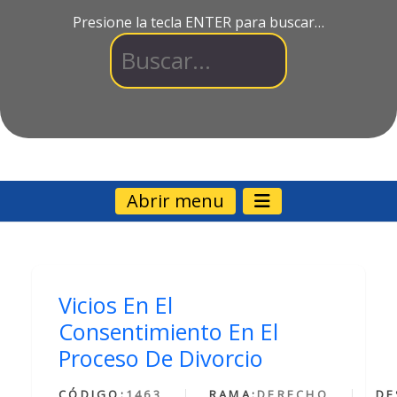
Presione la tecla ENTER para buscar…
Abrir menu
Vicios En El
Consentimiento En El
Proceso De Divorcio
CÓDIGO:
1463
RAMA:
DERECHO
DE