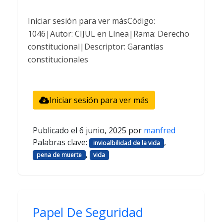
Iniciar sesión para ver másCódigo:
1046|Autor: CIJUL en Línea|Rama: Derecho
constitucional|Descriptor: Garantías
constitucionales
Iniciar sesión para ver más
Publicado el
6 junio, 2025
por
manfred
Palabras clave:
,
invioalbilidad de la vida
,
pena de muerte
vida
Papel De Seguridad