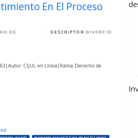
de
ntimiento En El Proceso
HO DE
DESCRIPTOR:
DIVORCIO
1463|Autor: CIJUL en Línea|Rama: Derecho de
In
red
,
,
imiento viciado
momento procesal para alegar los vicios.