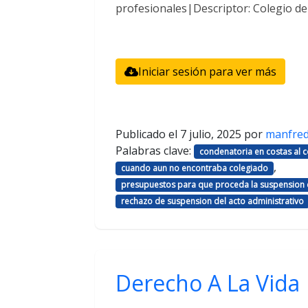
profesionales|Descriptor: Colegio d
Iniciar sesión para ver más
Publicado el
7 julio, 2025
por
manfre
Palabras clave:
condenatoria en costas al
,
cuando aun no encontraba colegiado
presupuestos para que proceda la suspension d
rechazo de suspension del acto administrativo
Derecho A La Vida