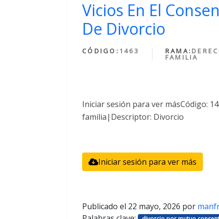
Vicios En El Conse
De Divorcio
CÓDIGO:
1463
RAMA:
DEREC
FAMILIA
Iniciar sesión para ver másCódigo: 
familia|Descriptor: Divorcio
Iniciar sesión para ver más
Publicado el
22 mayo, 2026
por
manf
Palabras clave:
divorcio por mutuo consent