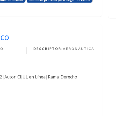
ico
HO
DESCRIPTOR:
AERONÁUTICA
O
762|Autor: CIJUL en Línea|Rama: Derecho