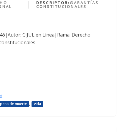
CHO
DESCRIPTOR:
GARANTÍAS
ONAL
CONSTITUCIONALES
1046|Autor: CIJUL en Línea|Rama: Derecho
constitucionales
d
,
pena de muerte
vida