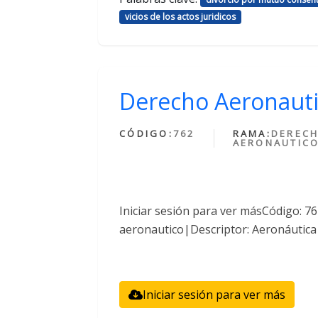
vicios de los actos juridicos
Derecho Aeronaut
CÓDIGO:
762
RAMA:
DEREC
AERONAUTIC
Iniciar sesión para ver másCódigo: 
aeronautico|Descriptor: Aeronáutica
Iniciar sesión para ver más