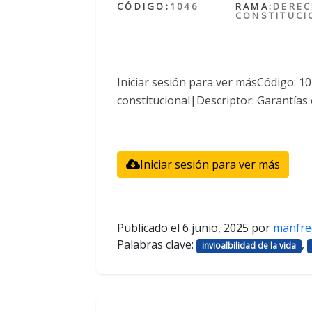
CÓDIGO:
1046
RAMA:
DERE
CONSTITUCI
Iniciar sesión para ver másCódigo: 
constitucional|Descriptor: Garantías 
Iniciar sesión para ver más
Publicado el
6 junio, 2025
por
manfre
Palabras clave:
,
invioalbilidad de la vida