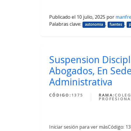
Publicado el
10 julio, 2025
por
manfr
Palabras clave:
,
,
autonomia
fuentes
p
Suspension Discipl
Abogados, En Sede
Administrativa
CÓDIGO:
1375
RAMA:
COLEG
PROFESIONA
Iniciar sesión para ver másCódigo: 1