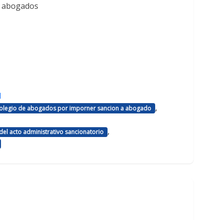
e abogados
d
,
 colegio de abogados por imporner sancion a abogado
,
el acto administrativo sancionatorio