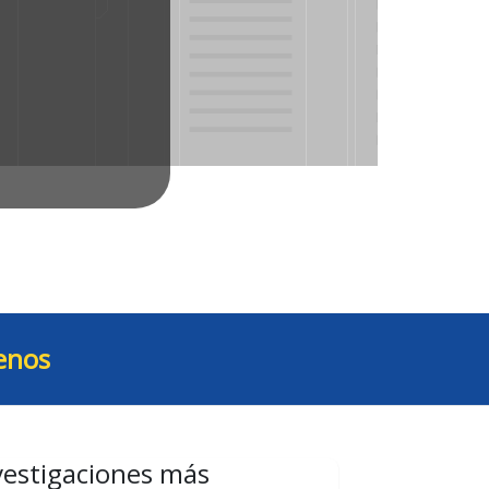
enos
vestigaciones más