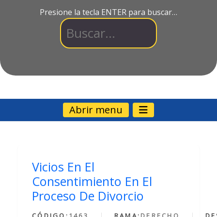
Presione la tecla ENTER para buscar…
Abrir menu
Vicios En El
Consentimiento En El
Proceso De Divorcio
CÓDIGO:
1463
RAMA:
DERECHO
DE