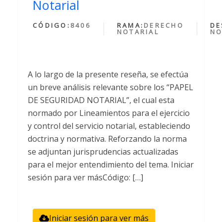
Notarial
CÓDIGO:
8406
RAMA:
DERECHO
DE
NOTARIAL
NO
A lo largo de la presente reseña, se efectúa
un breve análisis relevante sobre los “PAPEL
DE SEGURIDAD NOTARIAL”, el cual esta
normado por Lineamientos para el ejercicio
y control del servicio notarial, estableciendo
doctrina y normativa. Reforzando la norma
se adjuntan jurisprudencias actualizadas
para el mejor entendimiento del tema. Iniciar
sesión para ver másCódigo: […]
Iniciar sesión para ver más