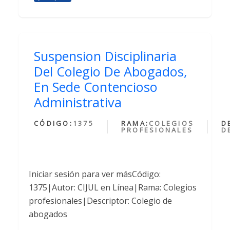
Suspension Disciplinaria
Del Colegio De Abogados,
En Sede Contencioso
Administrativa
CÓDIGO:
1375
RAMA:
COLEGIOS
D
PROFESIONALES
D
Iniciar sesión para ver másCódigo:
1375|Autor: CIJUL en Línea|Rama: Colegios
profesionales|Descriptor: Colegio de
abogados