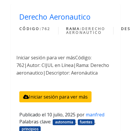
Derecho Aeronautico
CÓDIGO:
762
RAMA:
DERECHO
DES
AERONAUTICO
Iniciar sesión para ver másCódigo:
762|Autor: CIJUL en Línea|Rama: Derecho
aeronautico|Descriptor: Aeronáutica
Iniciar sesión para ver más
Publicado el
10 julio, 2025
por
manfred
Palabras clave:
,
,
autonomia
fuentes
principios