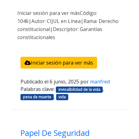
Iniciar sesión para ver másCódigo:
1046|Autor: CIJUL en Línea|Rama: Derecho
constitucional|Descriptor: Garantías
constitucionales
Iniciar sesión para ver más
Publicado el
6 junio, 2025
por
manfred
Palabras clave:
,
invioalbilidad de la vida
,
pena de muerte
vida
Papel De Seguridad