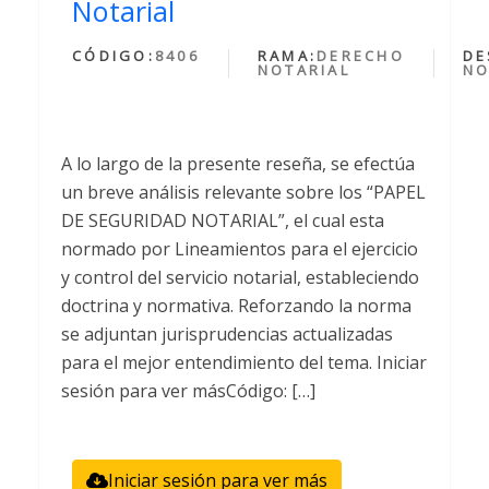
Notarial
CÓDIGO:
8406
RAMA:
DERECHO
DE
NOTARIAL
NO
A lo largo de la presente reseña, se efectúa
un breve análisis relevante sobre los “PAPEL
DE SEGURIDAD NOTARIAL”, el cual esta
normado por Lineamientos para el ejercicio
y control del servicio notarial, estableciendo
doctrina y normativa. Reforzando la norma
se adjuntan jurisprudencias actualizadas
para el mejor entendimiento del tema. Iniciar
sesión para ver másCódigo: […]
Iniciar sesión para ver más