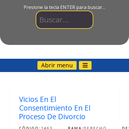
Presione la tecla ENTER para buscar…
Abrir menu
Vicios En El
Consentimiento En El
Proceso De Divorcio
CÓDIGO:
1463
RAMA:
DERECHO
DE