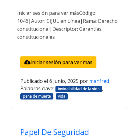
Iniciar sesión para ver másCódigo:
1046|Autor: CIJUL en Línea|Rama: Derecho
constitucional|Descriptor: Garantías
constitucionales
Iniciar sesión para ver más
Publicado el
6 junio, 2025
por
manfred
Palabras clave:
,
invioalbilidad de la vida
,
pena de muerte
vida
Papel De Seguridad