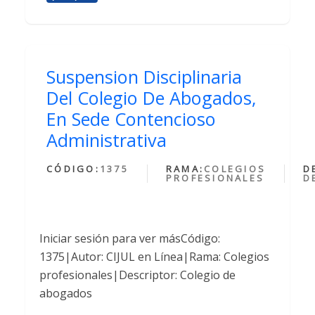
Suspension Disciplinaria
Del Colegio De Abogados,
En Sede Contencioso
Administrativa
CÓDIGO:
1375
RAMA:
COLEGIOS
D
PROFESIONALES
D
Iniciar sesión para ver másCódigo:
1375|Autor: CIJUL en Línea|Rama: Colegios
profesionales|Descriptor: Colegio de
abogados