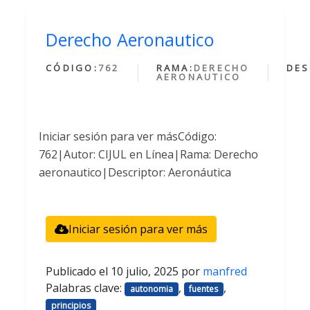
Derecho Aeronautico
CÓDIGO:
762
RAMA:
DERECHO
DES
AERONAUTICO
Iniciar sesión para ver másCódigo:
762|Autor: CIJUL en Línea|Rama: Derecho
aeronautico|Descriptor: Aeronáutica
Iniciar sesión para ver más
Publicado el
10 julio, 2025
por
manfred
Palabras clave:
,
,
autonomia
fuentes
principios