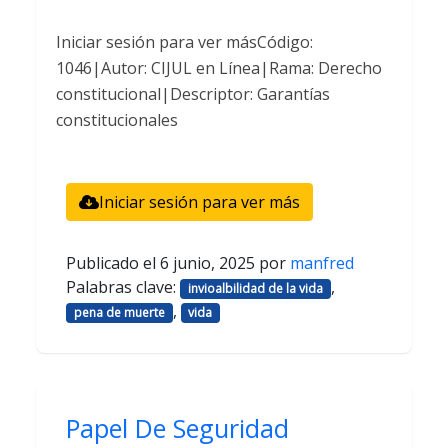
Iniciar sesión para ver másCódigo:
1046|Autor: CIJUL en Línea|Rama: Derecho
constitucional|Descriptor: Garantías
constitucionales
Iniciar sesión para ver más
Publicado el
6 junio, 2025
por
manfred
Palabras clave:
,
invioalbilidad de la vida
,
pena de muerte
vida
Papel De Seguridad