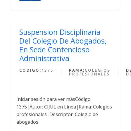
Suspension Disciplinaria
Del Colegio De Abogados,
En Sede Contencioso
Administrativa
CÓDIGO:
1375
RAMA:
COLEGIOS
D
PROFESIONALES
D
Iniciar sesión para ver másCódigo:
1375|Autor: CIJUL en Línea|Rama: Colegios
profesionales|Descriptor: Colegio de
abogados