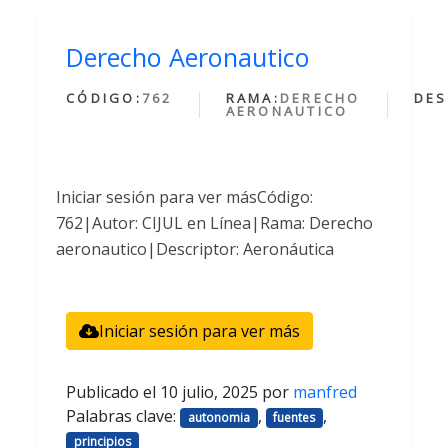
Derecho Aeronautico
CÓDIGO:
762
RAMA:
DERECHO
DES
AERONAUTICO
Iniciar sesión para ver másCódigo:
762|Autor: CIJUL en Línea|Rama: Derecho
aeronautico|Descriptor: Aeronáutica
Iniciar sesión para ver más
Publicado el
10 julio, 2025
por
manfred
Palabras clave:
,
,
autonomia
fuentes
principios