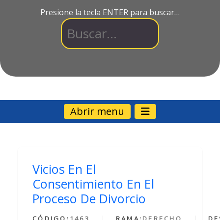
Presione la tecla ENTER para buscar…
Abrir menu
Vicios En El
Consentimiento En El
Proceso De Divorcio
CÓDIGO:
1463
RAMA:
DERECHO
DE