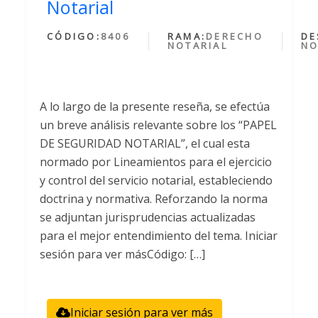
Notarial
CÓDIGO:
8406
RAMA:
DERECHO
DE
NOTARIAL
NO
A lo largo de la presente reseña, se efectúa
un breve análisis relevante sobre los “PAPEL
DE SEGURIDAD NOTARIAL”, el cual esta
normado por Lineamientos para el ejercicio
y control del servicio notarial, estableciendo
doctrina y normativa. Reforzando la norma
se adjuntan jurisprudencias actualizadas
para el mejor entendimiento del tema. Iniciar
sesión para ver másCódigo: […]
Iniciar sesión para ver más