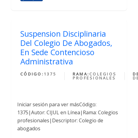
Suspension Disciplinaria
Del Colegio De Abogados,
En Sede Contencioso
Administrativa
CÓDIGO:
1375
RAMA:
COLEGIOS
D
PROFESIONALES
D
Iniciar sesión para ver másCódigo:
1375|Autor: CIJUL en Línea|Rama: Colegios
profesionales|Descriptor: Colegio de
abogados