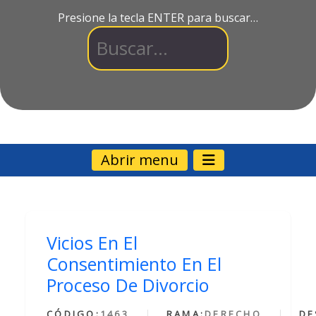
Presione la tecla ENTER para buscar…
Abrir menu
Vicios En El
Consentimiento En El
Proceso De Divorcio
CÓDIGO:
1463
RAMA:
DERECHO
DE