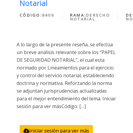
Notarial
CÓDIGO:
8406
RAMA:
DERECHO
DE
NOTARIAL
NO
A lo largo de la presente reseña, se efectúa
un breve análisis relevante sobre los “PAPEL
DE SEGURIDAD NOTARIAL”, el cual esta
normado por Lineamientos para el ejercicio
y control del servicio notarial, estableciendo
doctrina y normativa. Reforzando la norma
se adjuntan jurisprudencias actualizadas
para el mejor entendimiento del tema. Iniciar
sesión para ver másCódigo: […]
Iniciar sesión para ver más