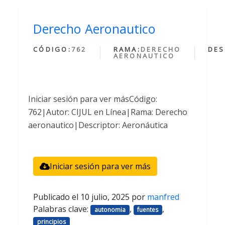
Derecho Aeronautico
CÓDIGO:
762
RAMA:
DERECHO
DES
AERONAUTICO
Iniciar sesión para ver másCódigo:
762|Autor: CIJUL en Línea|Rama: Derecho
aeronautico|Descriptor: Aeronáutica
Iniciar sesión para ver más
Publicado el
10 julio, 2025
por
manfred
Palabras clave:
,
,
autonomia
fuentes
principios