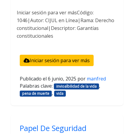
Iniciar sesión para ver másCódigo:
1046|Autor: CIJUL en Línea|Rama: Derecho
constitucional|Descriptor: Garantías
constitucionales
Iniciar sesión para ver más
Publicado el
6 junio, 2025
por
manfred
Palabras clave:
,
invioalbilidad de la vida
,
pena de muerte
vida
Papel De Seguridad