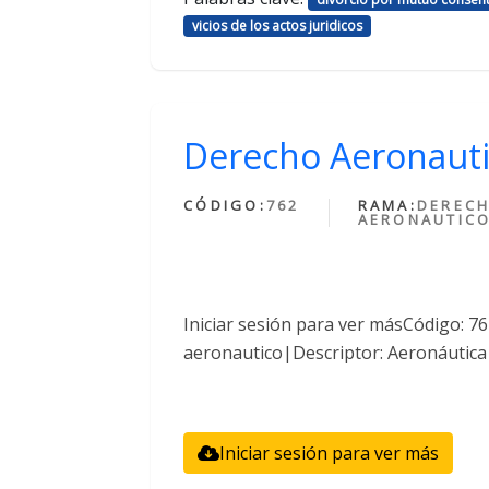
vicios de los actos juridicos
Derecho Aeronaut
CÓDIGO:
762
RAMA:
DEREC
AERONAUTIC
Iniciar sesión para ver másCódigo: 
aeronautico|Descriptor: Aeronáutica
Iniciar sesión para ver más