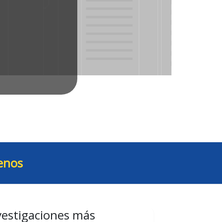
enos
vestigaciones más