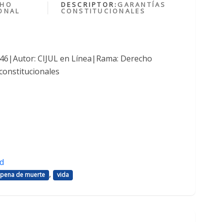
CHO
DESCRIPTOR:
GARANTÍAS
ONAL
CONSTITUCIONALES
1046|Autor: CIJUL en Línea|Rama: Derecho
constitucionales
d
,
pena de muerte
vida