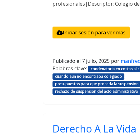
profesionales|Descriptor: Colegio d
Iniciar sesión para ver más
Publicado el
7 julio, 2025
por
manfre
Palabras clave:
condenatoria en costas al
,
cuando aun no encontraba colegiado
presupuestos para que proceda la suspension d
rechazo de suspension del acto administrativo
Derecho A La Vida