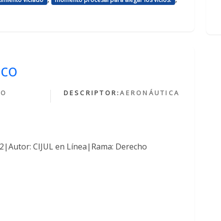
ico
HO
DESCRIPTOR:
AERONÁUTICA
O
762|Autor: CIJUL en Línea|Rama: Derecho