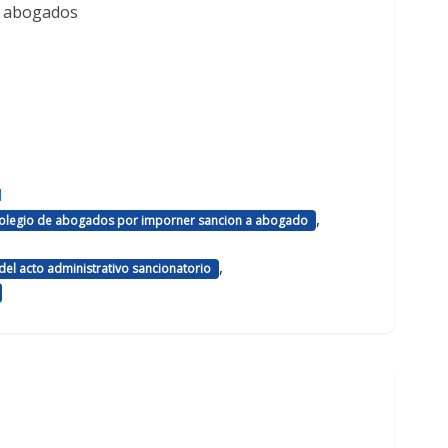
e abogados
d
,
 colegio de abogados por imporner sancion a abogado
,
el acto administrativo sancionatorio