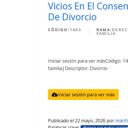
Vicios En El Conse
De Divorcio
CÓDIGO:
1463
RAMA:
DEREC
FAMILIA
Iniciar sesión para ver másCódigo: 
familia|Descriptor: Divorcio
Iniciar sesión para ver más
Publicado el
22 mayo, 2026
por
manf
Palabras clave:
divorcio por mutuo consent