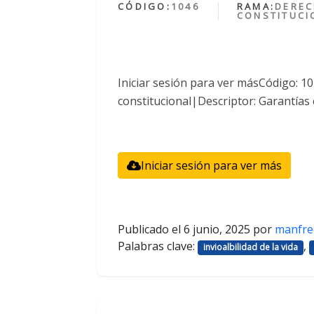
CÓDIGO:
1046
RAMA:
DERE
CONSTITUCI
Iniciar sesión para ver másCódigo: 
constitucional|Descriptor: Garantías 
Iniciar sesión para ver más
Publicado el
6 junio, 2025
por
manfre
Palabras clave:
,
invioalbilidad de la vida