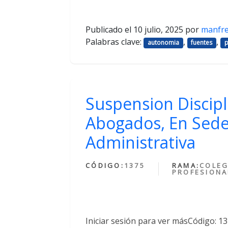
Publicado el
10 julio, 2025
por
manfr
Palabras clave:
,
,
autonomia
fuentes
p
Suspension Discipl
Abogados, En Sede
Administrativa
CÓDIGO:
1375
RAMA:
COLEG
PROFESIONA
Iniciar sesión para ver másCódigo: 1