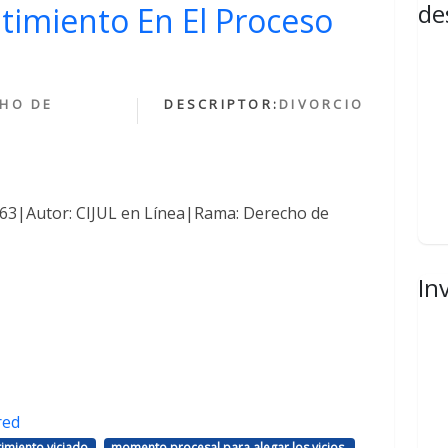
de
ntimiento En El Proceso
HO DE
DESCRIPTOR:
DIVORCIO
1463|Autor: CIJUL en Línea|Rama: Derecho de
In
red
,
,
imiento viciado
momento procesal para alegar los vicios.