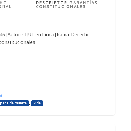
CHO
DESCRIPTOR:
GARANTÍAS
ONAL
CONSTITUCIONALES
1046|Autor: CIJUL en Línea|Rama: Derecho
constitucionales
d
,
pena de muerte
vida