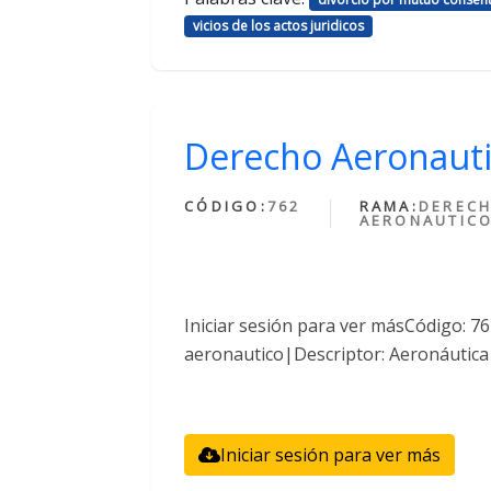
vicios de los actos juridicos
Derecho Aeronaut
CÓDIGO:
762
RAMA:
DEREC
AERONAUTIC
Iniciar sesión para ver másCódigo: 
aeronautico|Descriptor: Aeronáutica
Iniciar sesión para ver más