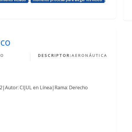
ico
HO
DESCRIPTOR:
AERONÁUTICA
O
762|Autor: CIJUL en Línea|Rama: Derecho