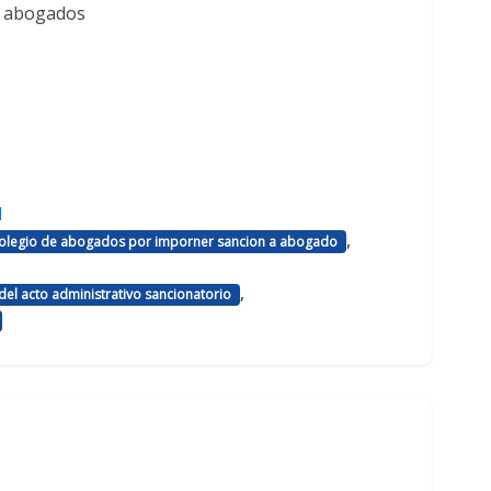
e abogados
d
,
 colegio de abogados por imporner sancion a abogado
,
el acto administrativo sancionatorio