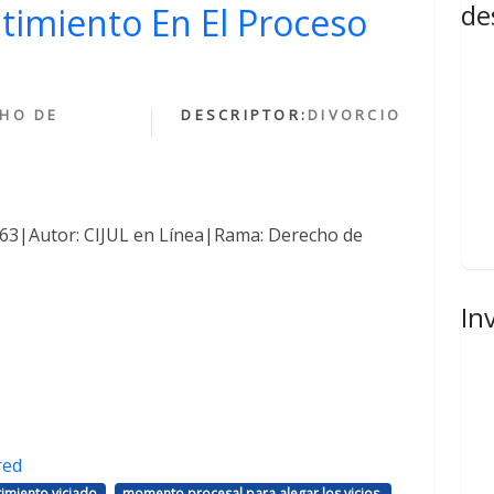
de
ntimiento En El Proceso
HO DE
DESCRIPTOR:
DIVORCIO
1463|Autor: CIJUL en Línea|Rama: Derecho de
In
red
,
,
imiento viciado
momento procesal para alegar los vicios.