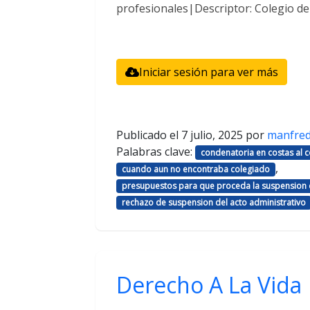
profesionales|Descriptor: Colegio d
Iniciar sesión para ver más
Publicado el
7 julio, 2025
por
manfre
Palabras clave:
condenatoria en costas al
,
cuando aun no encontraba colegiado
presupuestos para que proceda la suspension d
rechazo de suspension del acto administrativo
Derecho A La Vida