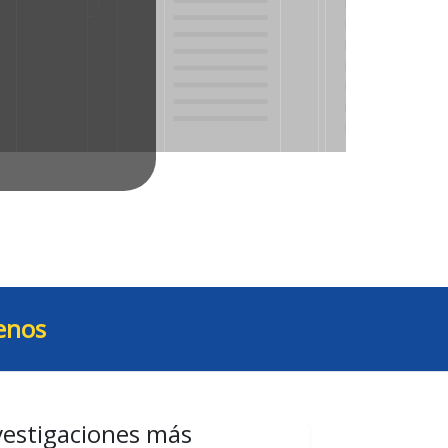
enos
vestigaciones más