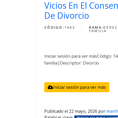
Vicios En El Conse
De Divorcio
CÓDIGO:
1463
RAMA:
DEREC
FAMILIA
Iniciar sesión para ver másCódigo: 
familia|Descriptor: Divorcio
Iniciar sesión para ver más
Publicado el
22 mayo, 2026
por
manf
Palabras clave:
divorcio por mutuo consent