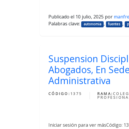
Publicado el
10 julio, 2025
por
manfr
Palabras clave:
,
,
autonomia
fuentes
p
Suspension Discipl
Abogados, En Sede
Administrativa
CÓDIGO:
1375
RAMA:
COLEG
PROFESIONA
Iniciar sesión para ver másCódigo: 1