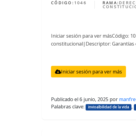
CÓDIGO:
1046
RAMA:
DERE
CONSTITUCI
Iniciar sesión para ver másCódigo: 
constitucional|Descriptor: Garantías 
Iniciar sesión para ver más
Publicado el
6 junio, 2025
por
manfre
Palabras clave:
,
invioalbilidad de la vida