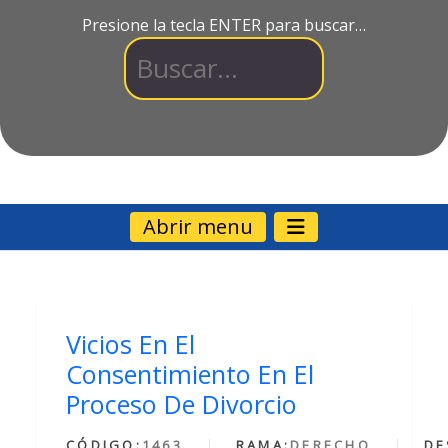
Presione la tecla ENTER para buscar…
Abrir menu
Vicios En El
Consentimiento En El
Proceso De Divorcio
CÓDIGO:
1463
RAMA:
DERECHO
DE