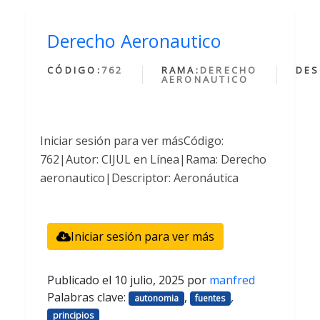
Derecho Aeronautico
CÓDIGO:
762
RAMA:
DERECHO
DES
AERONAUTICO
Iniciar sesión para ver másCódigo:
762|Autor: CIJUL en Línea|Rama: Derecho
aeronautico|Descriptor: Aeronáutica
Iniciar sesión para ver más
Publicado el
10 julio, 2025
por
manfred
Palabras clave:
,
,
autonomia
fuentes
principios