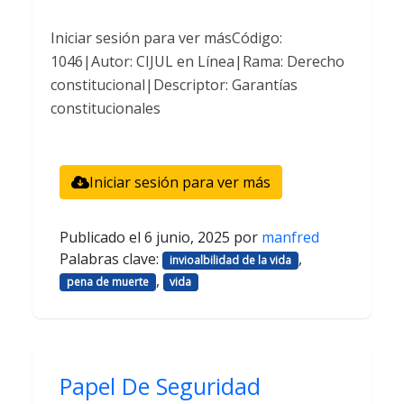
Iniciar sesión para ver másCódigo:
1046|Autor: CIJUL en Línea|Rama: Derecho
constitucional|Descriptor: Garantías
constitucionales
Iniciar sesión para ver más
Publicado el
6 junio, 2025
por
manfred
Palabras clave:
,
invioalbilidad de la vida
,
pena de muerte
vida
Papel De Seguridad