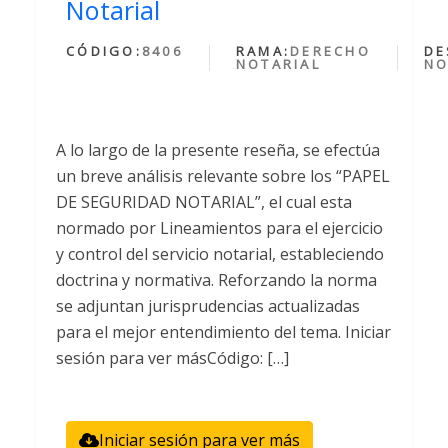
Notarial
CÓDIGO:
8406
RAMA:
DERECHO
DE
NOTARIAL
NO
A lo largo de la presente reseña, se efectúa
un breve análisis relevante sobre los “PAPEL
DE SEGURIDAD NOTARIAL”, el cual esta
normado por Lineamientos para el ejercicio
y control del servicio notarial, estableciendo
doctrina y normativa. Reforzando la norma
se adjuntan jurisprudencias actualizadas
para el mejor entendimiento del tema. Iniciar
sesión para ver másCódigo: […]
Iniciar sesión para ver más