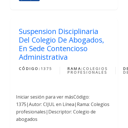
Suspension Disciplinaria
Del Colegio De Abogados,
En Sede Contencioso
Administrativa
CÓDIGO:
1375
RAMA:
COLEGIOS
D
PROFESIONALES
D
Iniciar sesión para ver másCódigo:
1375|Autor: CIJUL en Línea|Rama: Colegios
profesionales|Descriptor: Colegio de
abogados