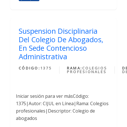
Suspension Disciplinaria
Del Colegio De Abogados,
En Sede Contencioso
Administrativa
CÓDIGO:
1375
RAMA:
COLEGIOS
D
PROFESIONALES
D
Iniciar sesión para ver másCódigo:
1375|Autor: CIJUL en Línea|Rama: Colegios
profesionales|Descriptor: Colegio de
abogados