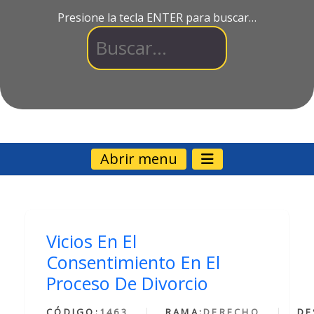
Presione la tecla ENTER para buscar…
Abrir menu
Vicios En El
Consentimiento En El
Proceso De Divorcio
CÓDIGO:
1463
RAMA:
DERECHO
DE