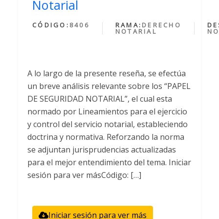
Notarial
CÓDIGO:
8406
RAMA:
DERECHO
DE
NOTARIAL
NO
A lo largo de la presente reseña, se efectúa
un breve análisis relevante sobre los “PAPEL
DE SEGURIDAD NOTARIAL”, el cual esta
normado por Lineamientos para el ejercicio
y control del servicio notarial, estableciendo
doctrina y normativa. Reforzando la norma
se adjuntan jurisprudencias actualizadas
para el mejor entendimiento del tema. Iniciar
sesión para ver másCódigo: […]
Iniciar sesión para ver más