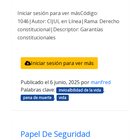
Iniciar sesión para ver másCódigo:
1046|Autor: CIJUL en Línea|Rama: Derecho
constitucional|Descriptor: Garantías
constitucionales
Iniciar sesión para ver más
Publicado el
6 junio, 2025
por
manfred
Palabras clave:
,
invioalbilidad de la vida
,
pena de muerte
vida
Papel De Seguridad