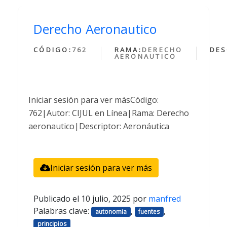
Derecho Aeronautico
CÓDIGO:
762
RAMA:
DERECHO
DES
AERONAUTICO
Iniciar sesión para ver másCódigo:
762|Autor: CIJUL en Línea|Rama: Derecho
aeronautico|Descriptor: Aeronáutica
Iniciar sesión para ver más
Publicado el
10 julio, 2025
por
manfred
Palabras clave:
,
,
autonomia
fuentes
principios