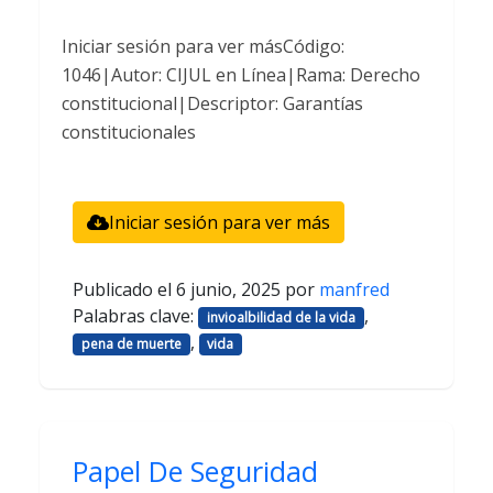
Iniciar sesión para ver másCódigo:
1046|Autor: CIJUL en Línea|Rama: Derecho
constitucional|Descriptor: Garantías
constitucionales
Iniciar sesión para ver más
Publicado el
6 junio, 2025
por
manfred
Palabras clave:
,
invioalbilidad de la vida
,
pena de muerte
vida
Papel De Seguridad