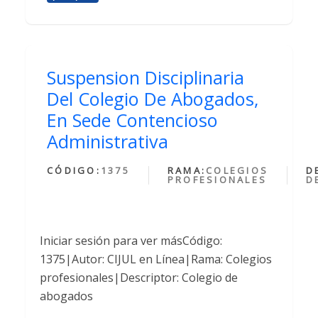
Suspension Disciplinaria
Del Colegio De Abogados,
En Sede Contencioso
Administrativa
CÓDIGO:
1375
RAMA:
COLEGIOS
D
PROFESIONALES
D
Iniciar sesión para ver másCódigo:
1375|Autor: CIJUL en Línea|Rama: Colegios
profesionales|Descriptor: Colegio de
abogados