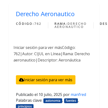
Derecho Aeronautico
CÓDIGO:
762
RAMA:
DERECHO
DES
AERONAUTICO
Iniciar sesión para ver másCódigo:
762|Autor: CIJUL en Línea|Rama: Derecho
aeronautico|Descriptor: Aeronáutica
Iniciar sesión para ver más
Publicado el
10 julio, 2025
por
manfred
Palabras clave:
,
,
autonomia
fuentes
principios