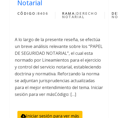
Notarial
CÓDIGO:
8406
RAMA:
DERECHO
DE
NOTARIAL
NO
A lo largo de la presente reseña, se efectúa
un breve análisis relevante sobre los “PAPEL
DE SEGURIDAD NOTARIAL”, el cual esta
normado por Lineamientos para el ejercicio
y control del servicio notarial, estableciendo
doctrina y normativa. Reforzando la norma
se adjuntan jurisprudencias actualizadas
para el mejor entendimiento del tema. Iniciar
sesión para ver másCódigo: […]
Iniciar sesión para ver más