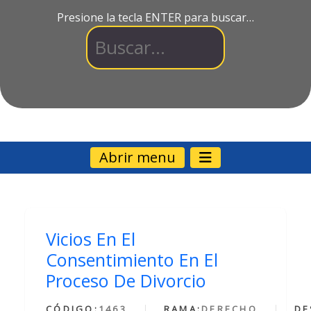
Presione la tecla ENTER para buscar…
Abrir menu
Vicios En El
Consentimiento En El
Proceso De Divorcio
CÓDIGO:
1463
RAMA:
DERECHO
DE