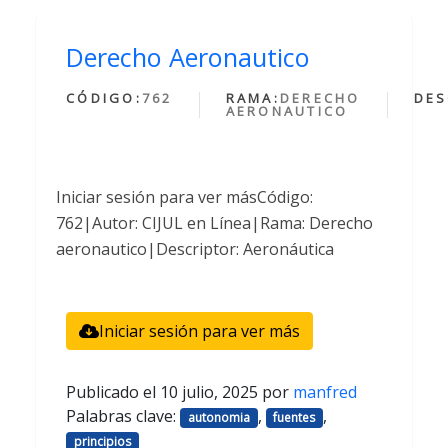
Derecho Aeronautico
CÓDIGO:
762
RAMA:
DERECHO
DES
AERONAUTICO
Iniciar sesión para ver másCódigo:
762|Autor: CIJUL en Línea|Rama: Derecho
aeronautico|Descriptor: Aeronáutica
Iniciar sesión para ver más
Publicado el
10 julio, 2025
por
manfred
Palabras clave:
,
,
autonomia
fuentes
principios