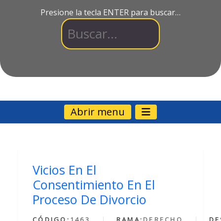
Presione la tecla ENTER para buscar…
Abrir menu
Vicios En El
Consentimiento En El
Proceso De Divorcio
CÓDIGO:
1463
RAMA:
DERECHO
DE