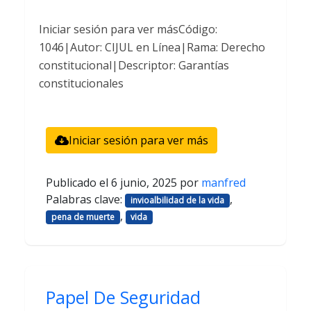
Iniciar sesión para ver másCódigo:
1046|Autor: CIJUL en Línea|Rama: Derecho
constitucional|Descriptor: Garantías
constitucionales
Iniciar sesión para ver más
Publicado el
6 junio, 2025
por
manfred
Palabras clave:
,
invioalbilidad de la vida
,
pena de muerte
vida
Papel De Seguridad