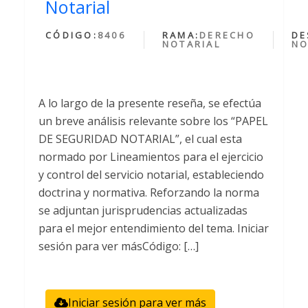
Notarial
CÓDIGO:
8406
RAMA:
DERECHO
DE
NOTARIAL
NO
A lo largo de la presente reseña, se efectúa
un breve análisis relevante sobre los “PAPEL
DE SEGURIDAD NOTARIAL”, el cual esta
normado por Lineamientos para el ejercicio
y control del servicio notarial, estableciendo
doctrina y normativa. Reforzando la norma
se adjuntan jurisprudencias actualizadas
para el mejor entendimiento del tema. Iniciar
sesión para ver másCódigo: […]
Iniciar sesión para ver más