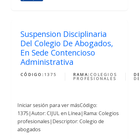
Suspension Disciplinaria
Del Colegio De Abogados,
En Sede Contencioso
Administrativa
CÓDIGO:
1375
RAMA:
COLEGIOS
D
PROFESIONALES
D
Iniciar sesión para ver másCódigo:
1375|Autor: CIJUL en Línea|Rama: Colegios
profesionales|Descriptor: Colegio de
abogados