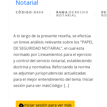
Notarial
CÓDIGO:
8406
RAMA:
DERECHO
DE
NOTARIAL
NO
A lo largo de la presente reseña, se efectúa
un breve análisis relevante sobre los “PAPEL
DE SEGURIDAD NOTARIAL”, el cual esta
normado por Lineamientos para el ejercicio
y control del servicio notarial, estableciendo
doctrina y normativa. Reforzando la norma
se adjuntan jurisprudencias actualizadas
para el mejor entendimiento del tema. Iniciar
sesión para ver másCódigo: […]
Iniciar sesión para ver más