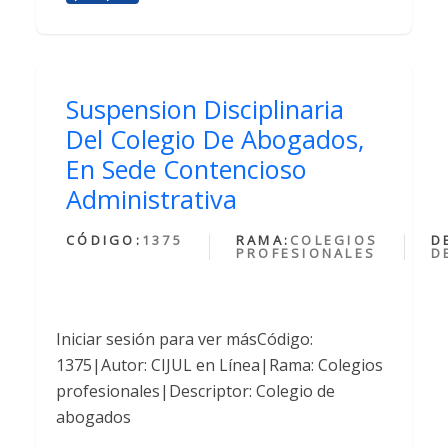
Suspension Disciplinaria
Del Colegio De Abogados,
En Sede Contencioso
Administrativa
CÓDIGO:
1375
RAMA:
COLEGIOS
D
PROFESIONALES
D
Iniciar sesión para ver másCódigo:
1375|Autor: CIJUL en Línea|Rama: Colegios
profesionales|Descriptor: Colegio de
abogados