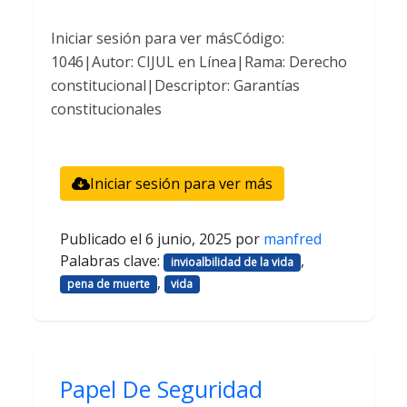
Iniciar sesión para ver másCódigo:
1046|Autor: CIJUL en Línea|Rama: Derecho
constitucional|Descriptor: Garantías
constitucionales
Iniciar sesión para ver más
Publicado el
6 junio, 2025
por
manfred
Palabras clave:
,
invioalbilidad de la vida
,
pena de muerte
vida
Papel De Seguridad