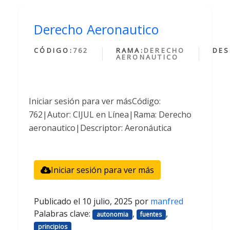
Derecho Aeronautico
CÓDIGO:
762
RAMA:
DERECHO
DES
AERONAUTICO
Iniciar sesión para ver másCódigo:
762|Autor: CIJUL en Línea|Rama: Derecho
aeronautico|Descriptor: Aeronáutica
Iniciar sesión para ver más
Publicado el
10 julio, 2025
por
manfred
Palabras clave:
,
,
autonomia
fuentes
principios