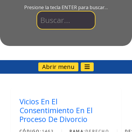
Presione la tecla ENTER para buscar…
Abrir menu
Vicios En El
Consentimiento En El
Proceso De Divorcio
CÓDIGO:
1463
RAMA:
DERECHO
DE