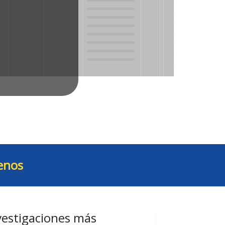
enos
vestigaciones más