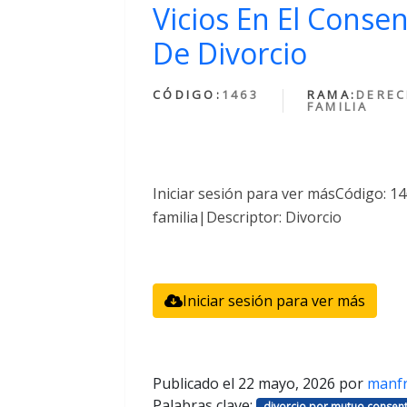
Vicios En El Conse
De Divorcio
CÓDIGO:
1463
RAMA:
DEREC
FAMILIA
Iniciar sesión para ver másCódigo: 
familia|Descriptor: Divorcio
Iniciar sesión para ver más
Publicado el
22 mayo, 2026
por
manf
Palabras clave:
divorcio por mutuo consent