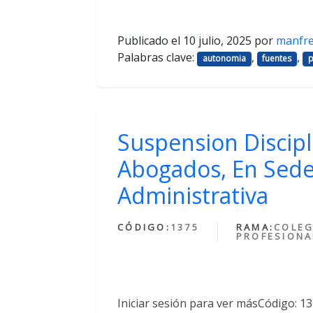
Publicado el
10 julio, 2025
por
manfr
Palabras clave:
,
,
autonomia
fuentes
p
Suspension Discipl
Abogados, En Sede
Administrativa
CÓDIGO:
1375
RAMA:
COLEG
PROFESIONA
Iniciar sesión para ver másCódigo: 1