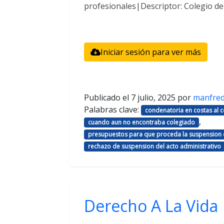
profesionales|Descriptor: Colegio d
Iniciar sesión para ver más
Publicado el
7 julio, 2025
por
manfre
Palabras clave:
condenatoria en costas al
,
cuando aun no encontraba colegiado
presupuestos para que proceda la suspension d
rechazo de suspension del acto administrativo
Derecho A La Vida