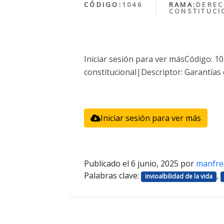
CÓDIGO:
1046
RAMA:
DERE
CONSTITUCI
Iniciar sesión para ver másCódigo: 
constitucional|Descriptor: Garantías 
Iniciar sesión para ver más
Publicado el
6 junio, 2025
por
manfre
Palabras clave:
,
invioalbilidad de la vida