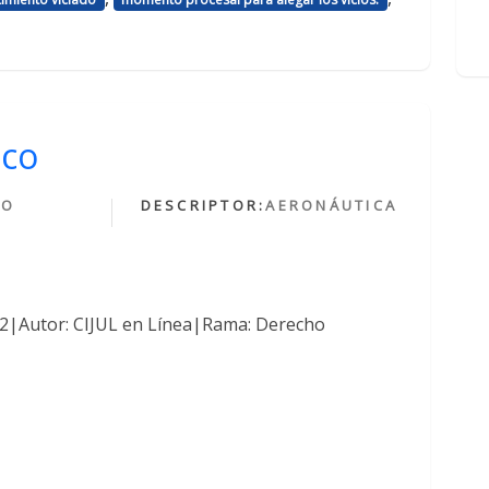
ico
HO
DESCRIPTOR:
AERONÁUTICA
O
762|Autor: CIJUL en Línea|Rama: Derecho