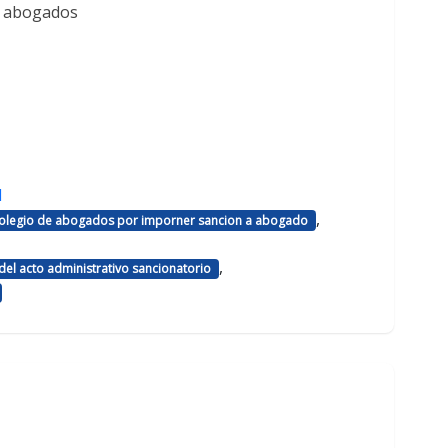
e abogados
d
,
 colegio de abogados por imporner sancion a abogado
,
el acto administrativo sancionatorio