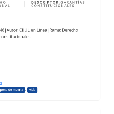
CHO
DESCRIPTOR:
GARANTÍAS
ONAL
CONSTITUCIONALES
1046|Autor: CIJUL en Línea|Rama: Derecho
constitucionales
d
,
pena de muerte
vida