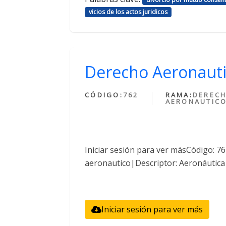
vicios de los actos juridicos
Derecho Aeronaut
CÓDIGO:
762
RAMA:
DEREC
AERONAUTIC
Iniciar sesión para ver másCódigo: 
aeronautico|Descriptor: Aeronáutica
Iniciar sesión para ver más