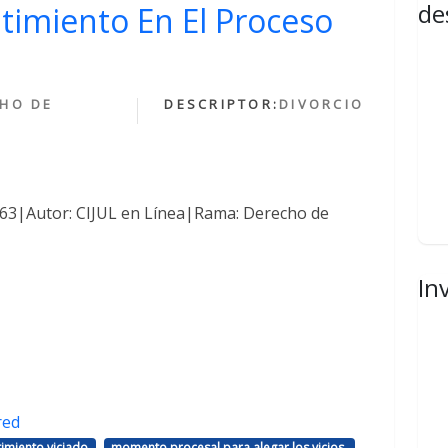
de
ntimiento En El Proceso
HO DE
DESCRIPTOR:
DIVORCIO
1463|Autor: CIJUL en Línea|Rama: Derecho de
In
red
,
,
imiento viciado
momento procesal para alegar los vicios.