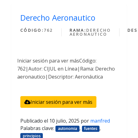
Derecho Aeronautico
CÓDIGO:
762
RAMA:
DERECHO
DES
AERONAUTICO
Iniciar sesión para ver másCódigo:
762|Autor: CIJUL en Línea|Rama: Derecho
aeronautico|Descriptor: Aeronáutica
Iniciar sesión para ver más
Publicado el
10 julio, 2025
por
manfred
Palabras clave:
,
,
autonomia
fuentes
principios