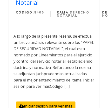
Notarial
CÓDIGO:
8406
RAMA:
DERECHO
DE
NOTARIAL
NO
A lo largo de la presente reseña, se efectúa
un breve análisis relevante sobre los “PAPEL
DE SEGURIDAD NOTARIAL”, el cual esta
normado por Lineamientos para el ejercicio
y control del servicio notarial, estableciendo
doctrina y normativa. Reforzando la norma
se adjuntan jurisprudencias actualizadas
para el mejor entendimiento del tema. Iniciar
sesión para ver másCódigo: […]
Iniciar sesión para ver más