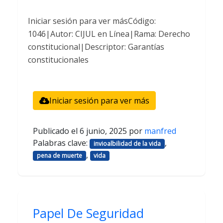
Iniciar sesión para ver másCódigo:
1046|Autor: CIJUL en Línea|Rama: Derecho
constitucional|Descriptor: Garantías
constitucionales
Iniciar sesión para ver más
Publicado el
6 junio, 2025
por
manfred
Palabras clave:
,
invioalbilidad de la vida
,
pena de muerte
vida
Papel De Seguridad