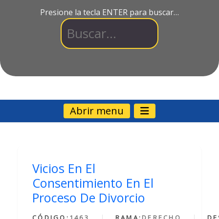
Presione la tecla ENTER para buscar…
Abrir menu
Vicios En El
Consentimiento En El
Proceso De Divorcio
CÓDIGO:
1463
RAMA:
DERECHO
DE