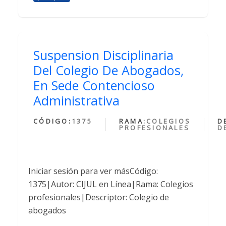
Suspension Disciplinaria
Del Colegio De Abogados,
En Sede Contencioso
Administrativa
CÓDIGO:
1375
RAMA:
COLEGIOS
D
PROFESIONALES
D
Iniciar sesión para ver másCódigo:
1375|Autor: CIJUL en Línea|Rama: Colegios
profesionales|Descriptor: Colegio de
abogados