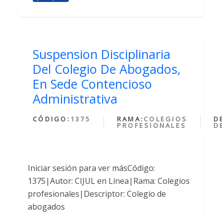
Suspension Disciplinaria
Del Colegio De Abogados,
En Sede Contencioso
Administrativa
CÓDIGO:
1375
RAMA:
COLEGIOS
D
PROFESIONALES
D
Iniciar sesión para ver másCódigo:
1375|Autor: CIJUL en Línea|Rama: Colegios
profesionales|Descriptor: Colegio de
abogados