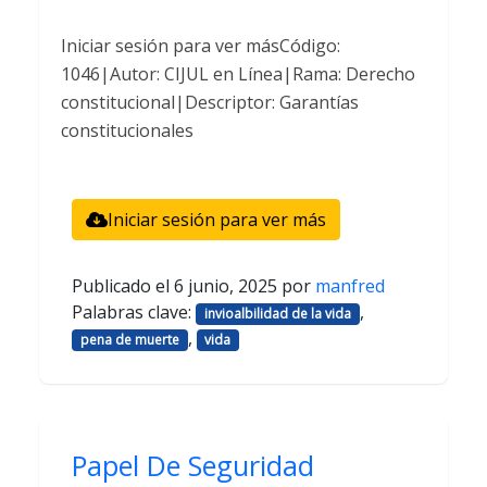
Iniciar sesión para ver másCódigo:
1046|Autor: CIJUL en Línea|Rama: Derecho
constitucional|Descriptor: Garantías
constitucionales
Iniciar sesión para ver más
Publicado el
6 junio, 2025
por
manfred
Palabras clave:
,
invioalbilidad de la vida
,
pena de muerte
vida
Papel De Seguridad