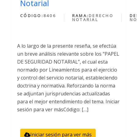
Notarial
CÓDIGO:
8406
RAMA:
DERECHO
DE
NOTARIAL
NO
A lo largo de la presente reseña, se efectúa
un breve análisis relevante sobre los “PAPEL
DE SEGURIDAD NOTARIAL”, el cual esta
normado por Lineamientos para el ejercicio
y control del servicio notarial, estableciendo
doctrina y normativa. Reforzando la norma
se adjuntan jurisprudencias actualizadas
para el mejor entendimiento del tema. Iniciar
sesión para ver másCódigo: […]
Iniciar sesión para ver más