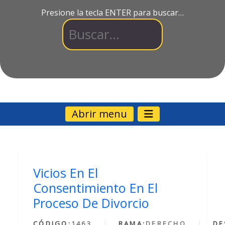
Presione la tecla ENTER para buscar…
Abrir menu
Vicios En El
Consentimiento En El
Proceso De Divorcio
CÓDIGO:
1463
RAMA:
DERECHO
DE