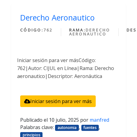
Derecho Aeronautico
CÓDIGO:
762
RAMA:
DERECHO
DES
AERONAUTICO
Iniciar sesión para ver másCódigo:
762|Autor: CIJUL en Línea|Rama: Derecho
aeronautico|Descriptor: Aeronáutica
Iniciar sesión para ver más
Publicado el
10 julio, 2025
por
manfred
Palabras clave:
,
,
autonomia
fuentes
principios