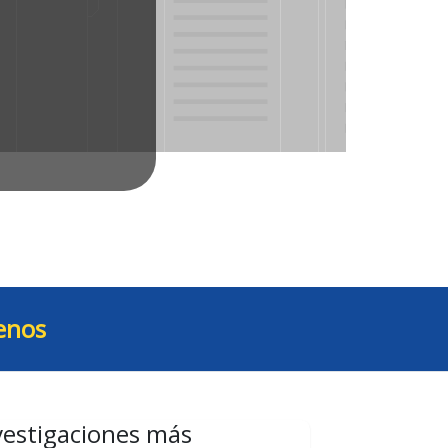
enos
vestigaciones más