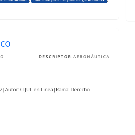
ico
HO
DESCRIPTOR:
AERONÁUTICA
O
762|Autor: CIJUL en Línea|Rama: Derecho