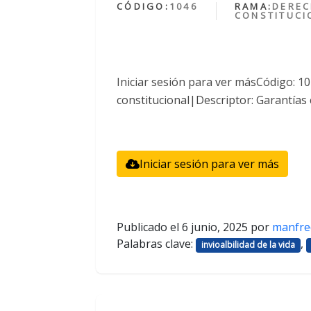
CÓDIGO:
1046
RAMA:
DERE
CONSTITUCI
Iniciar sesión para ver másCódigo: 
constitucional|Descriptor: Garantías 
Iniciar sesión para ver más
Publicado el
6 junio, 2025
por
manfre
Palabras clave:
,
invioalbilidad de la vida