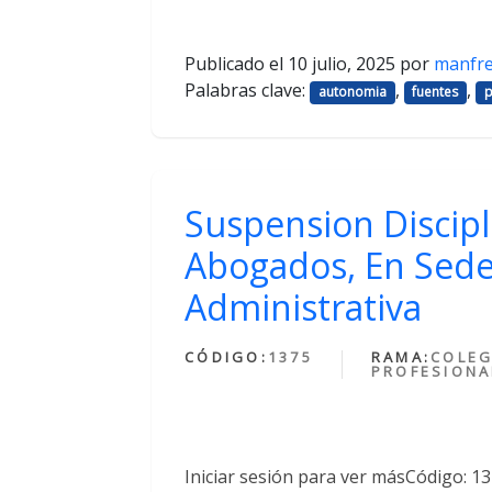
Publicado el
10 julio, 2025
por
manfr
Palabras clave:
,
,
autonomia
fuentes
p
Suspension Discipl
Abogados, En Sede
Administrativa
CÓDIGO:
1375
RAMA:
COLEG
PROFESIONA
Iniciar sesión para ver másCódigo: 1