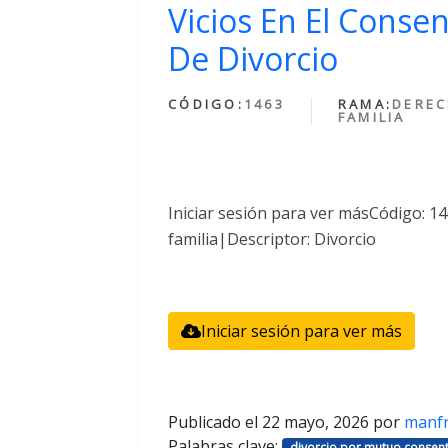
Vicios En El Conse
De Divorcio
CÓDIGO:
1463
RAMA:
DEREC
FAMILIA
Iniciar sesión para ver másCódigo: 
familia|Descriptor: Divorcio
Iniciar sesión para ver más
Publicado el
22 mayo, 2026
por
manf
Palabras clave:
divorcio por mutuo consent