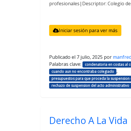
profesionales|Descriptor: Colegio d
Iniciar sesión para ver más
Publicado el
7 julio, 2025
por
manfre
Palabras clave:
condenatoria en costas al
,
cuando aun no encontraba colegiado
presupuestos para que proceda la suspension d
rechazo de suspension del acto administrativo
Derecho A La Vida