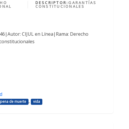
CHO
DESCRIPTOR:
GARANTÍAS
ONAL
CONSTITUCIONALES
1046|Autor: CIJUL en Línea|Rama: Derecho
constitucionales
d
,
pena de muerte
vida