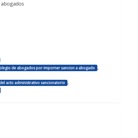
e abogados
d
,
 colegio de abogados por imporner sancion a abogado
,
el acto administrativo sancionatorio