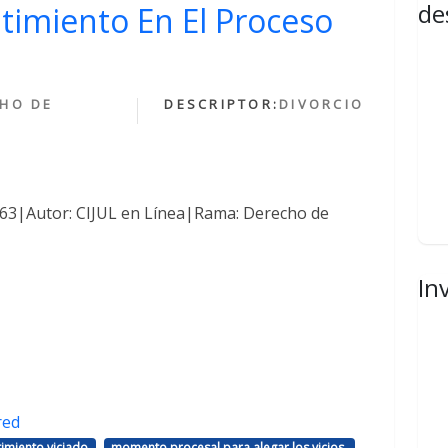
de
ntimiento En El Proceso
HO DE
DESCRIPTOR:
DIVORCIO
1463|Autor: CIJUL en Línea|Rama: Derecho de
In
red
,
,
imiento viciado
momento procesal para alegar los vicios.