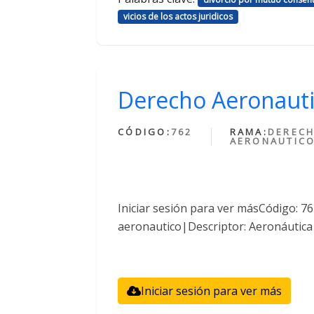
vicios de los actos juridicos
Derecho Aeronaut
CÓDIGO:
762
RAMA:
DEREC
AERONAUTIC
Iniciar sesión para ver másCódigo: 
aeronautico|Descriptor: Aeronáutica
Iniciar sesión para ver más