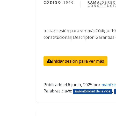
CÓDIGO:
1046
RAMA:
DERE
CONSTITUCI
Iniciar sesión para ver másCódigo: 
constitucional|Descriptor: Garantías 
Iniciar sesión para ver más
Publicado el
6 junio, 2025
por
manfre
Palabras clave:
,
invioalbilidad de la vida