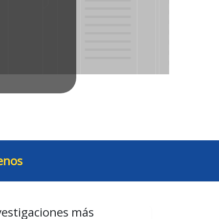
enos
vestigaciones más