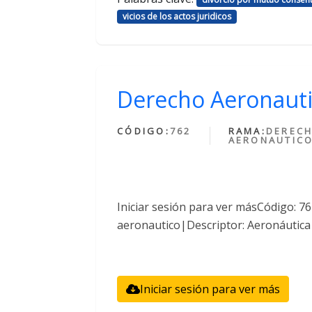
vicios de los actos juridicos
Derecho Aeronaut
CÓDIGO:
762
RAMA:
DEREC
AERONAUTIC
Iniciar sesión para ver másCódigo: 
aeronautico|Descriptor: Aeronáutica
Iniciar sesión para ver más