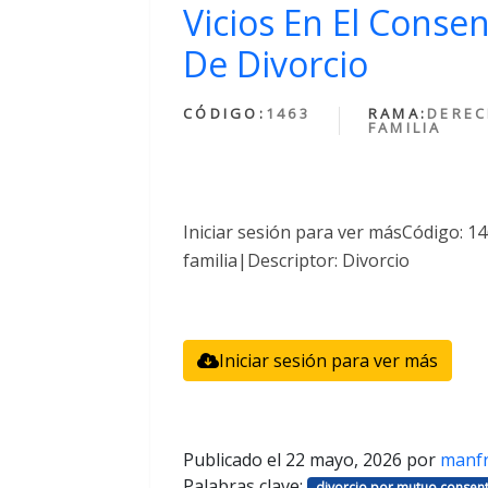
Vicios En El Conse
De Divorcio
CÓDIGO:
1463
RAMA:
DEREC
FAMILIA
Iniciar sesión para ver másCódigo: 
familia|Descriptor: Divorcio
Iniciar sesión para ver más
Publicado el
22 mayo, 2026
por
manf
Palabras clave:
divorcio por mutuo consent