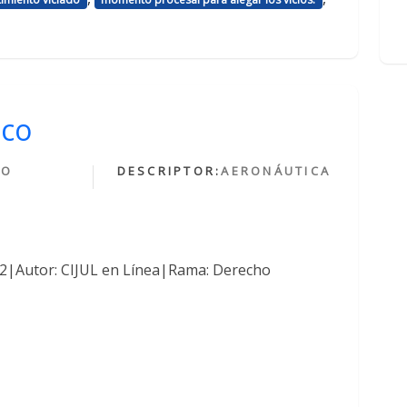
ico
HO
DESCRIPTOR:
AERONÁUTICA
O
762|Autor: CIJUL en Línea|Rama: Derecho