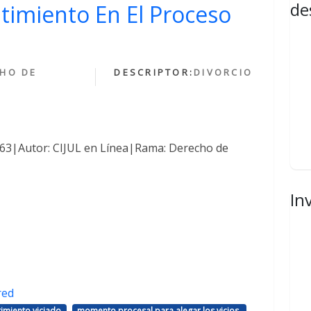
de
ntimiento En El Proceso
HO DE
DESCRIPTOR:
DIVORCIO
1463|Autor: CIJUL en Línea|Rama: Derecho de
In
red
,
,
imiento viciado
momento procesal para alegar los vicios.