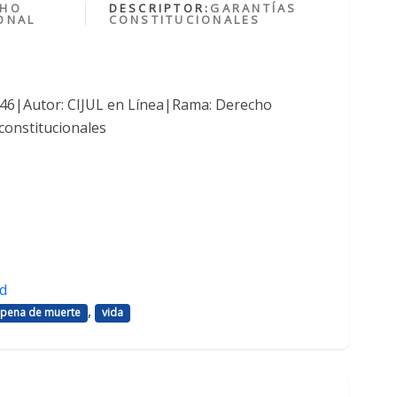
CHO
DESCRIPTOR:
GARANTÍAS
ONAL
CONSTITUCIONALES
1046|Autor: CIJUL en Línea|Rama: Derecho
constitucionales
d
,
pena de muerte
vida