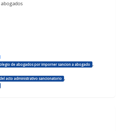
e abogados
d
,
 colegio de abogados por imporner sancion a abogado
,
el acto administrativo sancionatorio