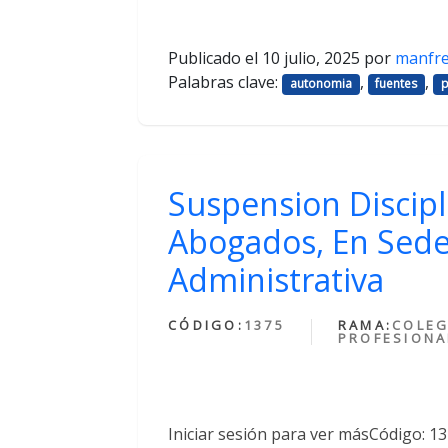
Publicado el
10 julio, 2025
por
manfr
Palabras clave:
,
,
autonomia
fuentes
p
Suspension Discipl
Abogados, En Sede
Administrativa
CÓDIGO:
1375
RAMA:
COLEG
PROFESIONA
Iniciar sesión para ver másCódigo: 1