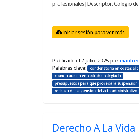
profesionales|Descriptor: Colegio d
Iniciar sesión para ver más
Publicado el
7 julio, 2025
por
manfre
Palabras clave:
condenatoria en costas al
,
cuando aun no encontraba colegiado
presupuestos para que proceda la suspension d
rechazo de suspension del acto administrativo
Derecho A La Vida