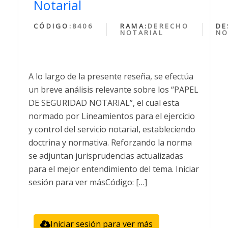
Notarial
CÓDIGO:
8406
RAMA:
DERECHO
DE
NOTARIAL
NO
A lo largo de la presente reseña, se efectúa
un breve análisis relevante sobre los “PAPEL
DE SEGURIDAD NOTARIAL”, el cual esta
normado por Lineamientos para el ejercicio
y control del servicio notarial, estableciendo
doctrina y normativa. Reforzando la norma
se adjuntan jurisprudencias actualizadas
para el mejor entendimiento del tema. Iniciar
sesión para ver másCódigo: […]
Iniciar sesión para ver más