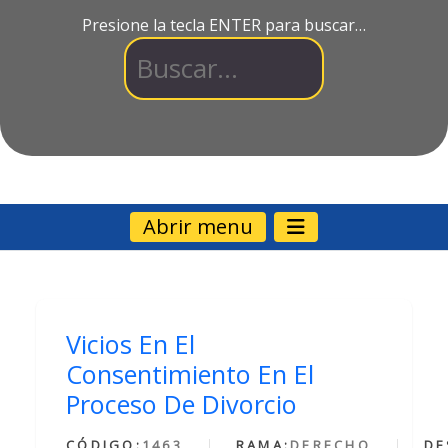
Presione la tecla ENTER para buscar…
Abrir menu
Vicios En El
Consentimiento En El
Proceso De Divorcio
CÓDIGO:
1463
RAMA:
DERECHO
DE