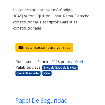
Iniciar sesión para ver másCódigo:
1046|Autor: CIJUL en Línea|Rama: Derecho
constitucional|Descriptor: Garantías
constitucionales
Iniciar sesión para ver más
Publicado el
6 junio, 2025
por
manfred
Palabras clave:
,
invioalbilidad de la vida
,
pena de muerte
vida
Papel De Seguridad