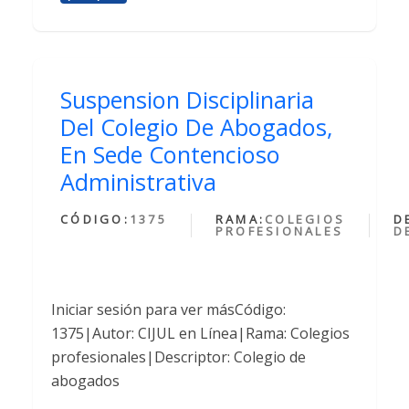
Suspension Disciplinaria
Del Colegio De Abogados,
En Sede Contencioso
Administrativa
CÓDIGO:
1375
RAMA:
COLEGIOS
D
PROFESIONALES
D
Iniciar sesión para ver másCódigo:
1375|Autor: CIJUL en Línea|Rama: Colegios
profesionales|Descriptor: Colegio de
abogados