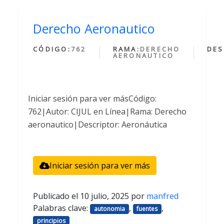
Derecho Aeronautico
CÓDIGO:
762
RAMA:
DERECHO
DES
AERONAUTICO
Iniciar sesión para ver másCódigo:
762|Autor: CIJUL en Línea|Rama: Derecho
aeronautico|Descriptor: Aeronáutica
Iniciar sesión para ver más
Publicado el
10 julio, 2025
por
manfred
Palabras clave:
,
,
autonomia
fuentes
principios