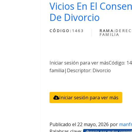
Vicios En El Conse
De Divorcio
CÓDIGO:
1463
RAMA:
DEREC
FAMILIA
Iniciar sesión para ver másCódigo: 
familia|Descriptor: Divorcio
Iniciar sesión para ver más
Publicado el
22 mayo, 2026
por
manf
Palabras clave:
divorcio por mutuo consent