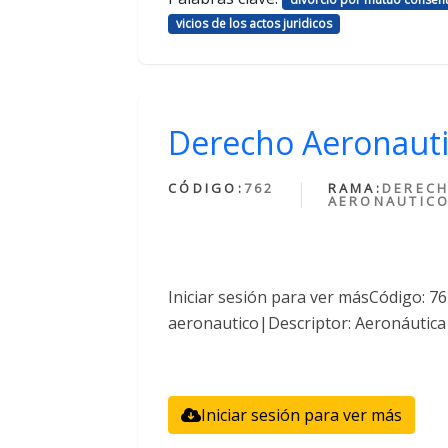
vicios de los actos juridicos
Derecho Aeronaut
CÓDIGO:
762
RAMA:
DEREC
AERONAUTIC
Iniciar sesión para ver másCódigo: 
aeronautico|Descriptor: Aeronáutica
Iniciar sesión para ver más