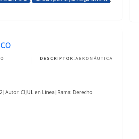
ico
HO
DESCRIPTOR:
AERONÁUTICA
O
762|Autor: CIJUL en Línea|Rama: Derecho