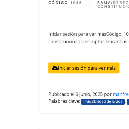
CÓDIGO:
1046
RAMA:
DERE
CONSTITUCI
Iniciar sesión para ver másCódigo: 
constitucional|Descriptor: Garantías 
Iniciar sesión para ver más
Publicado el
6 junio, 2025
por
manfre
Palabras clave:
,
invioalbilidad de la vida