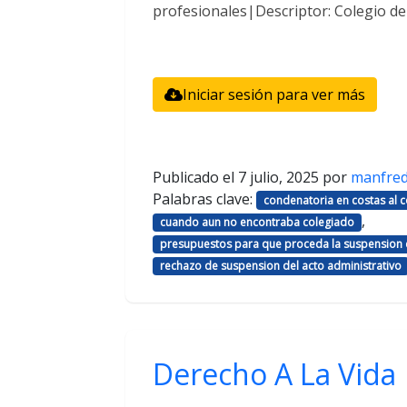
profesionales|Descriptor: Colegio d
Iniciar sesión para ver más
Publicado el
7 julio, 2025
por
manfre
Palabras clave:
condenatoria en costas al
,
cuando aun no encontraba colegiado
presupuestos para que proceda la suspension d
rechazo de suspension del acto administrativo
Derecho A La Vida