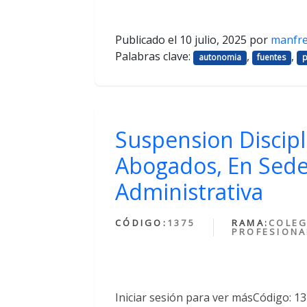
Publicado el
10 julio, 2025
por
manfr
Palabras clave:
,
,
autonomia
fuentes
p
Suspension Discipl
Abogados, En Sede
Administrativa
CÓDIGO:
1375
RAMA:
COLEG
PROFESIONA
Iniciar sesión para ver másCódigo: 1