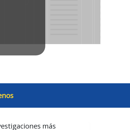
enos
vestigaciones más