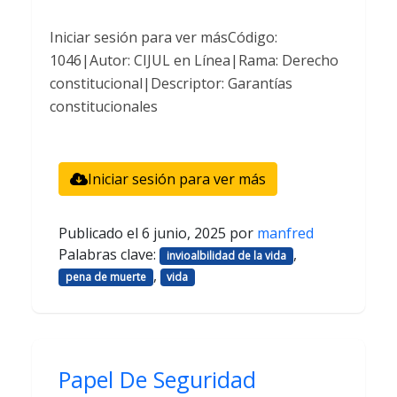
Iniciar sesión para ver másCódigo:
1046|Autor: CIJUL en Línea|Rama: Derecho
constitucional|Descriptor: Garantías
constitucionales
Iniciar sesión para ver más
Publicado el
6 junio, 2025
por
manfred
Palabras clave:
,
invioalbilidad de la vida
,
pena de muerte
vida
Papel De Seguridad