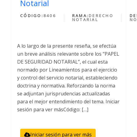
Notarial
CÓDIGO:
8406
RAMA:
DERECHO
DE
NOTARIAL
NO
A lo largo de la presente reseña, se efectúa
un breve análisis relevante sobre los “PAPEL
DE SEGURIDAD NOTARIAL”, el cual esta
normado por Lineamientos para el ejercicio
y control del servicio notarial, estableciendo
doctrina y normativa. Reforzando la norma
se adjuntan jurisprudencias actualizadas
para el mejor entendimiento del tema. Iniciar
sesión para ver másCódigo: […]
Iniciar sesión para ver más