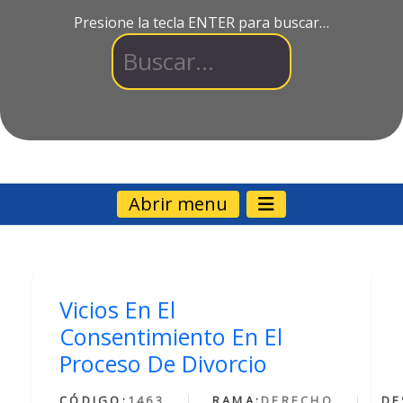
Presione la tecla ENTER para buscar…
Abrir menu
Vicios En El
Consentimiento En El
Proceso De Divorcio
CÓDIGO:
1463
RAMA:
DERECHO
DE