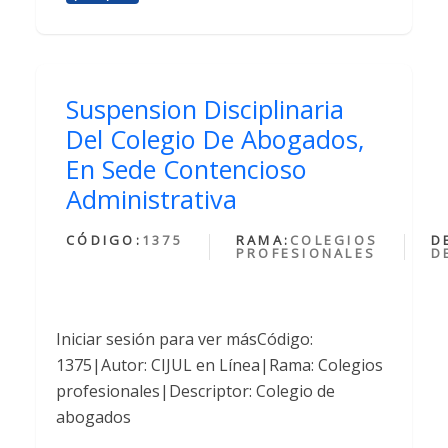
Suspension Disciplinaria
Del Colegio De Abogados,
En Sede Contencioso
Administrativa
CÓDIGO:
1375
RAMA:
COLEGIOS
D
PROFESIONALES
D
Iniciar sesión para ver másCódigo:
1375|Autor: CIJUL en Línea|Rama: Colegios
profesionales|Descriptor: Colegio de
abogados