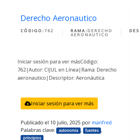
Derecho Aeronautico
CÓDIGO:
762
RAMA:
DERECHO
DES
AERONAUTICO
Iniciar sesión para ver másCódigo:
762|Autor: CIJUL en Línea|Rama: Derecho
aeronautico|Descriptor: Aeronáutica
Iniciar sesión para ver más
Publicado el
10 julio, 2025
por
manfred
Palabras clave:
,
,
autonomia
fuentes
principios