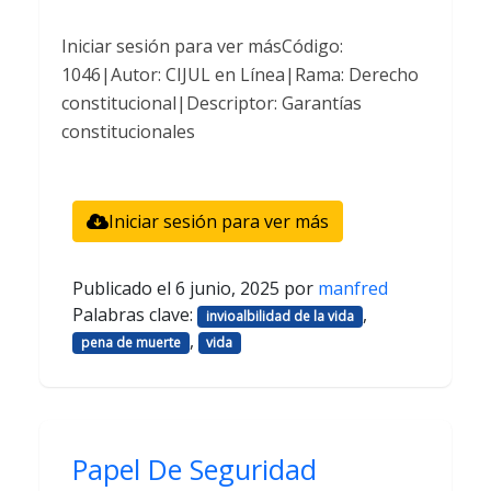
Iniciar sesión para ver másCódigo:
1046|Autor: CIJUL en Línea|Rama: Derecho
constitucional|Descriptor: Garantías
constitucionales
Iniciar sesión para ver más
Publicado el
6 junio, 2025
por
manfred
Palabras clave:
,
invioalbilidad de la vida
,
pena de muerte
vida
Papel De Seguridad