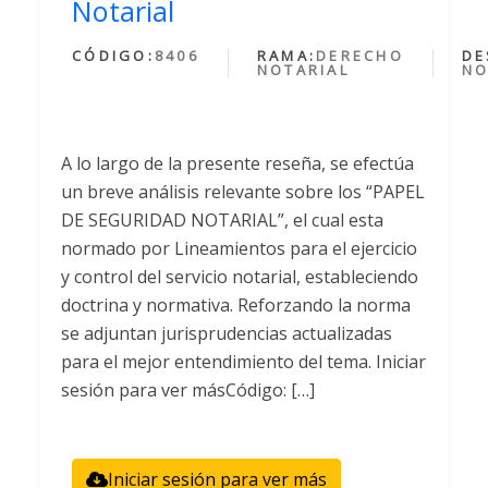
Notarial
CÓDIGO:
8406
RAMA:
DERECHO
DE
NOTARIAL
NO
A lo largo de la presente reseña, se efectúa
un breve análisis relevante sobre los “PAPEL
DE SEGURIDAD NOTARIAL”, el cual esta
normado por Lineamientos para el ejercicio
y control del servicio notarial, estableciendo
doctrina y normativa. Reforzando la norma
se adjuntan jurisprudencias actualizadas
para el mejor entendimiento del tema. Iniciar
sesión para ver másCódigo: […]
Iniciar sesión para ver más