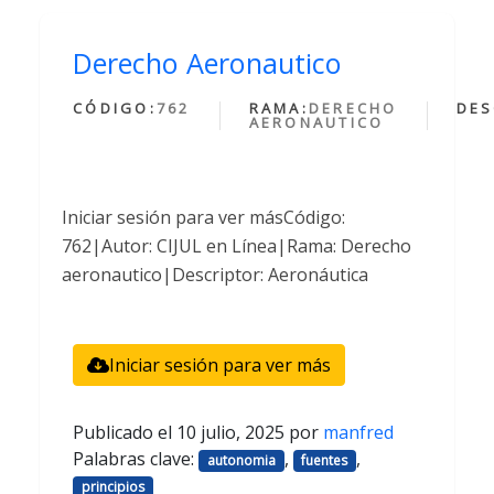
Derecho Aeronautico
CÓDIGO:
762
RAMA:
DERECHO
DES
AERONAUTICO
Iniciar sesión para ver másCódigo:
762|Autor: CIJUL en Línea|Rama: Derecho
aeronautico|Descriptor: Aeronáutica
Iniciar sesión para ver más
Publicado el
10 julio, 2025
por
manfred
Palabras clave:
,
,
autonomia
fuentes
principios