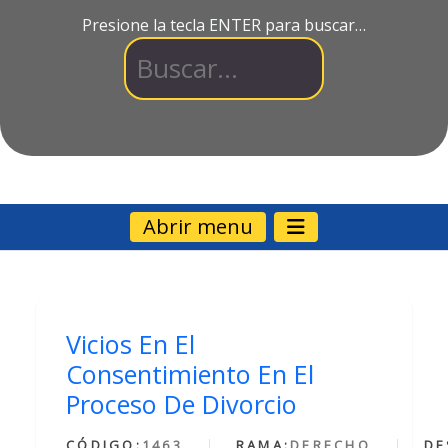
Presione la tecla ENTER para buscar…
Abrir menu
Vicios En El
Consentimiento En El
Proceso De Divorcio
CÓDIGO:
1463
RAMA:
DERECHO
DE