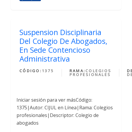
Suspension Disciplinaria
Del Colegio De Abogados,
En Sede Contencioso
Administrativa
CÓDIGO:
1375
RAMA:
COLEGIOS
D
PROFESIONALES
D
Iniciar sesión para ver másCódigo:
1375|Autor: CIJUL en Línea|Rama: Colegios
profesionales|Descriptor: Colegio de
abogados