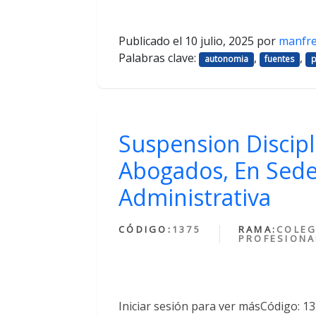
Publicado el
10 julio, 2025
por
manfr
Palabras clave:
,
,
autonomia
fuentes
p
Suspension Discipl
Abogados, En Sede
Administrativa
CÓDIGO:
1375
RAMA:
COLEG
PROFESIONA
Iniciar sesión para ver másCódigo: 1