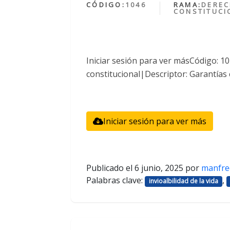
CÓDIGO:
1046
RAMA:
DERE
CONSTITUCI
Iniciar sesión para ver másCódigo: 
constitucional|Descriptor: Garantías 
Iniciar sesión para ver más
Publicado el
6 junio, 2025
por
manfre
Palabras clave:
,
invioalbilidad de la vida