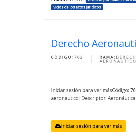
vicios de los actos juridicos
Derecho Aeronaut
CÓDIGO:
762
RAMA:
DEREC
AERONAUTIC
Iniciar sesión para ver másCódigo: 
aeronautico|Descriptor: Aeronáutica
Iniciar sesión para ver más