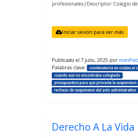
profesionales|Descriptor: Colegio d
Iniciar sesión para ver más
Publicado el
7 julio, 2025
por
manfre
Palabras clave:
condenatoria en costas al
,
cuando aun no encontraba colegiado
presupuestos para que proceda la suspension d
rechazo de suspension del acto administrativo
Derecho A La Vida