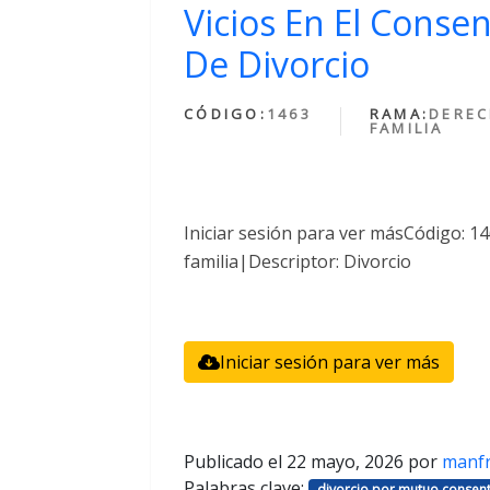
Vicios En El Conse
De Divorcio
CÓDIGO:
1463
RAMA:
DEREC
FAMILIA
Iniciar sesión para ver másCódigo: 
familia|Descriptor: Divorcio
Iniciar sesión para ver más
Publicado el
22 mayo, 2026
por
manf
Palabras clave:
divorcio por mutuo consent