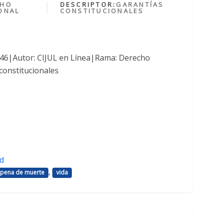
CHO
DESCRIPTOR:
GARANTÍAS
ONAL
CONSTITUCIONALES
1046|Autor: CIJUL en Línea|Rama: Derecho
constitucionales
d
,
pena de muerte
vida