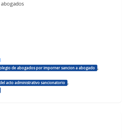
e abogados
d
,
 colegio de abogados por imporner sancion a abogado
,
el acto administrativo sancionatorio