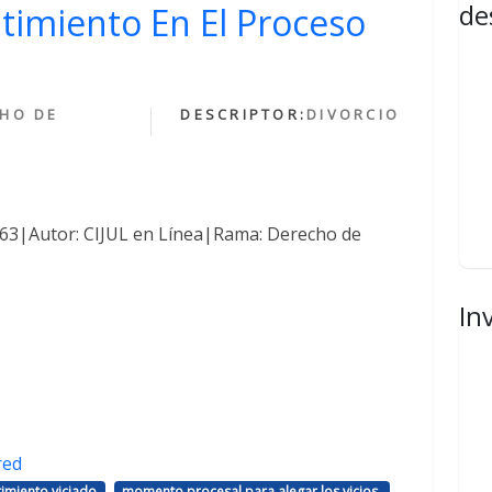
de
ntimiento En El Proceso
HO DE
DESCRIPTOR:
DIVORCIO
1463|Autor: CIJUL en Línea|Rama: Derecho de
In
red
,
,
imiento viciado
momento procesal para alegar los vicios.