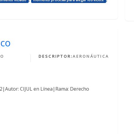
ico
HO
DESCRIPTOR:
AERONÁUTICA
O
762|Autor: CIJUL en Línea|Rama: Derecho