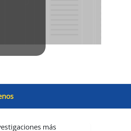
enos
vestigaciones más