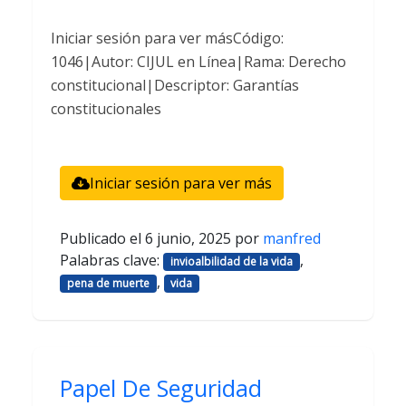
Iniciar sesión para ver másCódigo:
1046|Autor: CIJUL en Línea|Rama: Derecho
constitucional|Descriptor: Garantías
constitucionales
Iniciar sesión para ver más
Publicado el
6 junio, 2025
por
manfred
Palabras clave:
,
invioalbilidad de la vida
,
pena de muerte
vida
Papel De Seguridad