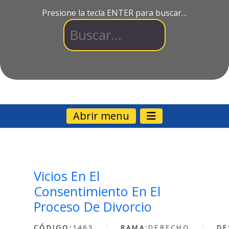
Presione la tecla ENTER para buscar…
Abrir menu
Vicios En El
Consentimiento En El
Proceso De Divorcio
CÓDIGO:
1463
RAMA:
DERECHO
DE