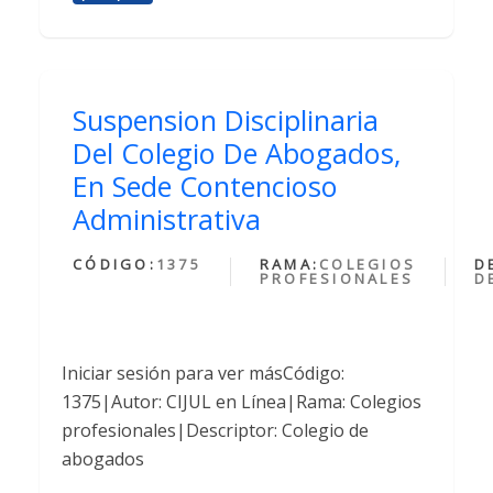
Suspension Disciplinaria
Del Colegio De Abogados,
En Sede Contencioso
Administrativa
CÓDIGO:
1375
RAMA:
COLEGIOS
D
PROFESIONALES
D
Iniciar sesión para ver másCódigo:
1375|Autor: CIJUL en Línea|Rama: Colegios
profesionales|Descriptor: Colegio de
abogados