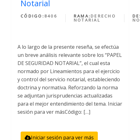
Notarial
CÓDIGO:
8406
RAMA:
DERECHO
DE
NOTARIAL
NO
A lo largo de la presente reseña, se efectúa
un breve análisis relevante sobre los “PAPEL
DE SEGURIDAD NOTARIAL”, el cual esta
normado por Lineamientos para el ejercicio
y control del servicio notarial, estableciendo
doctrina y normativa. Reforzando la norma
se adjuntan jurisprudencias actualizadas
para el mejor entendimiento del tema. Iniciar
sesión para ver másCódigo: […]
Iniciar sesión para ver más