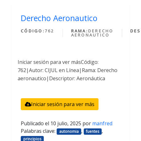
Derecho Aeronautico
CÓDIGO:
762
RAMA:
DERECHO
DES
AERONAUTICO
Iniciar sesión para ver másCódigo:
762|Autor: CIJUL en Línea|Rama: Derecho
aeronautico|Descriptor: Aeronáutica
Iniciar sesión para ver más
Publicado el
10 julio, 2025
por
manfred
Palabras clave:
,
,
autonomia
fuentes
principios