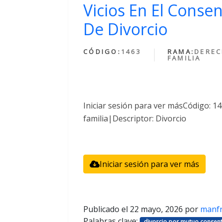
Vicios En El Conse
De Divorcio
CÓDIGO:
1463
RAMA:
DEREC
FAMILIA
Iniciar sesión para ver másCódigo: 
familia|Descriptor: Divorcio
Iniciar sesión para ver más
Publicado el
22 mayo, 2026
por
manf
Palabras clave:
divorcio por mutuo consent