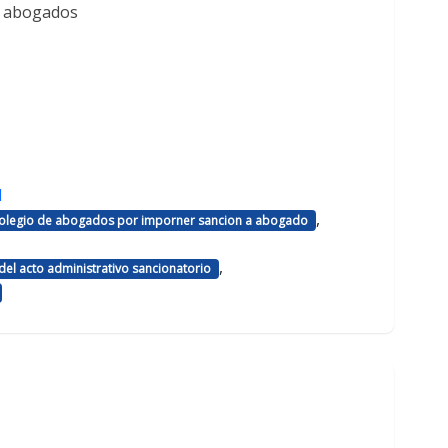
e abogados
d
,
 colegio de abogados por imporner sancion a abogado
,
el acto administrativo sancionatorio