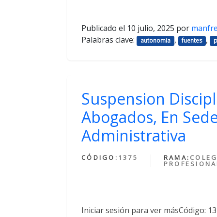
Publicado el
10 julio, 2025
por
manfr
Palabras clave:
,
,
autonomia
fuentes
p
Suspension Discipl
Abogados, En Sede
Administrativa
CÓDIGO:
1375
RAMA:
COLEG
PROFESIONA
Iniciar sesión para ver másCódigo: 1