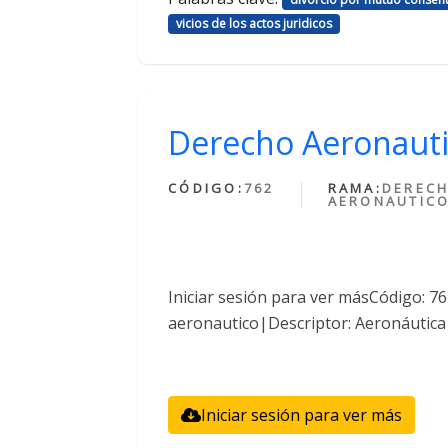
vicios de los actos juridicos
Derecho Aeronaut
CÓDIGO:
762
RAMA:
DEREC
AERONAUTIC
Iniciar sesión para ver másCódigo: 
aeronautico|Descriptor: Aeronáutica
Iniciar sesión para ver más