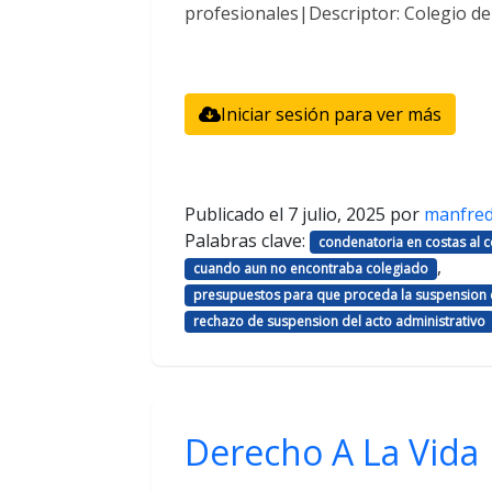
profesionales|Descriptor: Colegio d
Iniciar sesión para ver más
Publicado el
7 julio, 2025
por
manfre
Palabras clave:
condenatoria en costas al
,
cuando aun no encontraba colegiado
presupuestos para que proceda la suspension d
rechazo de suspension del acto administrativo
Derecho A La Vida