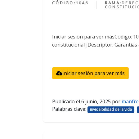
CÓDIGO:
1046
RAMA:
DERE
CONSTITUCI
Iniciar sesión para ver másCódigo: 
constitucional|Descriptor: Garantías 
Iniciar sesión para ver más
Publicado el
6 junio, 2025
por
manfre
Palabras clave:
,
invioalbilidad de la vida