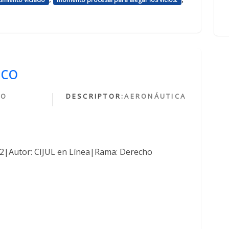
ico
HO
DESCRIPTOR:
AERONÁUTICA
O
762|Autor: CIJUL en Línea|Rama: Derecho