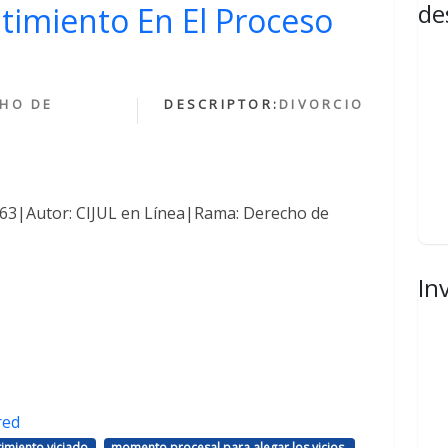
de
ntimiento En El Proceso
HO DE
DESCRIPTOR:
DIVORCIO
1463|Autor: CIJUL en Línea|Rama: Derecho de
In
red
,
,
imiento viciado
momento procesal para alegar los vicios.