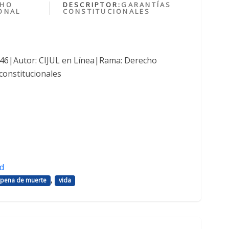
CHO
DESCRIPTOR:
GARANTÍAS
ONAL
CONSTITUCIONALES
1046|Autor: CIJUL en Línea|Rama: Derecho
constitucionales
d
,
pena de muerte
vida