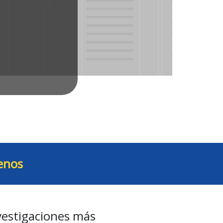
enos
vestigaciones más