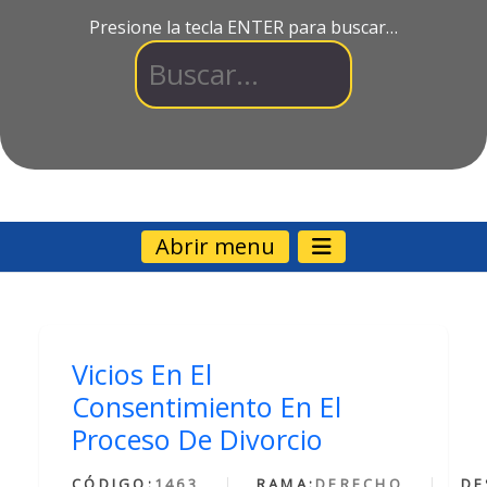
Presione la tecla ENTER para buscar…
Abrir menu
Vicios En El
Consentimiento En El
Proceso De Divorcio
CÓDIGO:
1463
RAMA:
DERECHO
DE