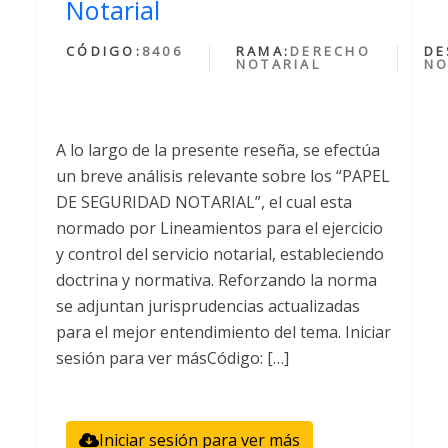
Notarial
CÓDIGO:
8406
RAMA:
DERECHO
DE
NOTARIAL
NO
A lo largo de la presente reseña, se efectúa
un breve análisis relevante sobre los “PAPEL
DE SEGURIDAD NOTARIAL”, el cual esta
normado por Lineamientos para el ejercicio
y control del servicio notarial, estableciendo
doctrina y normativa. Reforzando la norma
se adjuntan jurisprudencias actualizadas
para el mejor entendimiento del tema. Iniciar
sesión para ver másCódigo: […]
Iniciar sesión para ver más