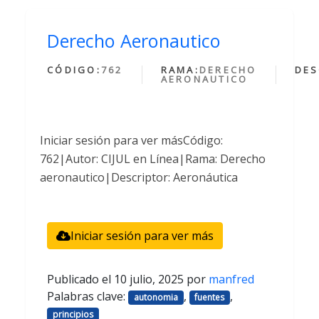
Derecho Aeronautico
CÓDIGO:
762
RAMA:
DERECHO
DES
AERONAUTICO
Iniciar sesión para ver másCódigo:
762|Autor: CIJUL en Línea|Rama: Derecho
aeronautico|Descriptor: Aeronáutica
Iniciar sesión para ver más
Publicado el
10 julio, 2025
por
manfred
Palabras clave:
,
,
autonomia
fuentes
principios