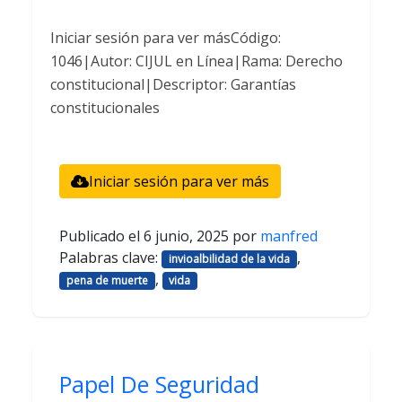
Iniciar sesión para ver másCódigo:
1046|Autor: CIJUL en Línea|Rama: Derecho
constitucional|Descriptor: Garantías
constitucionales
Iniciar sesión para ver más
Publicado el
6 junio, 2025
por
manfred
Palabras clave:
,
invioalbilidad de la vida
,
pena de muerte
vida
Papel De Seguridad