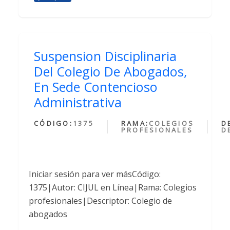
Suspension Disciplinaria
Del Colegio De Abogados,
En Sede Contencioso
Administrativa
CÓDIGO:
1375
RAMA:
COLEGIOS
D
PROFESIONALES
D
Iniciar sesión para ver másCódigo:
1375|Autor: CIJUL en Línea|Rama: Colegios
profesionales|Descriptor: Colegio de
abogados