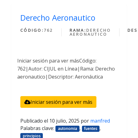
Derecho Aeronautico
CÓDIGO:
762
RAMA:
DERECHO
DES
AERONAUTICO
Iniciar sesión para ver másCódigo:
762|Autor: CIJUL en Línea|Rama: Derecho
aeronautico|Descriptor: Aeronáutica
Iniciar sesión para ver más
Publicado el
10 julio, 2025
por
manfred
Palabras clave:
,
,
autonomia
fuentes
principios