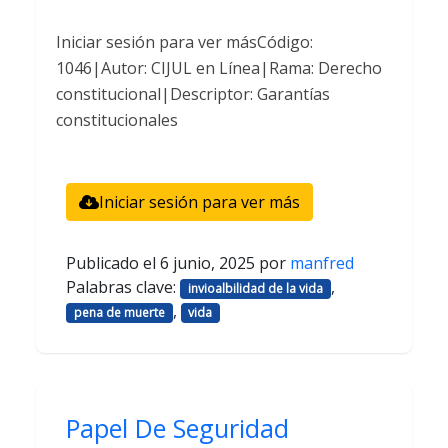
Iniciar sesión para ver másCódigo:
1046|Autor: CIJUL en Línea|Rama: Derecho
constitucional|Descriptor: Garantías
constitucionales
Iniciar sesión para ver más
Publicado el
6 junio, 2025
por
manfred
Palabras clave:
,
invioalbilidad de la vida
,
pena de muerte
vida
Papel De Seguridad