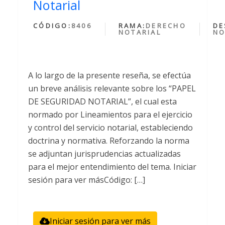
Notarial
CÓDIGO:
8406
RAMA:
DERECHO
DE
NOTARIAL
NO
A lo largo de la presente reseña, se efectúa
un breve análisis relevante sobre los “PAPEL
DE SEGURIDAD NOTARIAL”, el cual esta
normado por Lineamientos para el ejercicio
y control del servicio notarial, estableciendo
doctrina y normativa. Reforzando la norma
se adjuntan jurisprudencias actualizadas
para el mejor entendimiento del tema. Iniciar
sesión para ver másCódigo: […]
Iniciar sesión para ver más