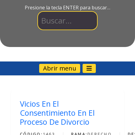
Presione la tecla ENTER para buscar…
Abrir menu
Vicios En El
Consentimiento En El
Proceso De Divorcio
CÓDIGO:
1463
RAMA:
DERECHO
DE