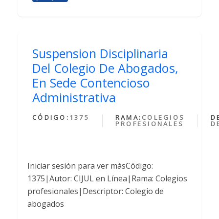
Suspension Disciplinaria
Del Colegio De Abogados,
En Sede Contencioso
Administrativa
CÓDIGO:
1375
RAMA:
COLEGIOS
D
PROFESIONALES
D
Iniciar sesión para ver másCódigo:
1375|Autor: CIJUL en Línea|Rama: Colegios
profesionales|Descriptor: Colegio de
abogados