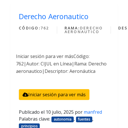
Derecho Aeronautico
CÓDIGO:
762
RAMA:
DERECHO
DES
AERONAUTICO
Iniciar sesión para ver másCódigo:
762|Autor: CIJUL en Línea|Rama: Derecho
aeronautico|Descriptor: Aeronáutica
Iniciar sesión para ver más
Publicado el
10 julio, 2025
por
manfred
Palabras clave:
,
,
autonomia
fuentes
principios