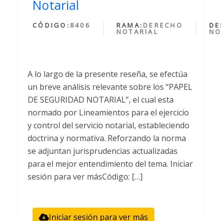
Notarial
CÓDIGO:
8406
RAMA:
DERECHO
DE
NOTARIAL
NO
A lo largo de la presente reseña, se efectúa
un breve análisis relevante sobre los “PAPEL
DE SEGURIDAD NOTARIAL”, el cual esta
normado por Lineamientos para el ejercicio
y control del servicio notarial, estableciendo
doctrina y normativa. Reforzando la norma
se adjuntan jurisprudencias actualizadas
para el mejor entendimiento del tema. Iniciar
sesión para ver másCódigo: […]
Iniciar sesión para ver más