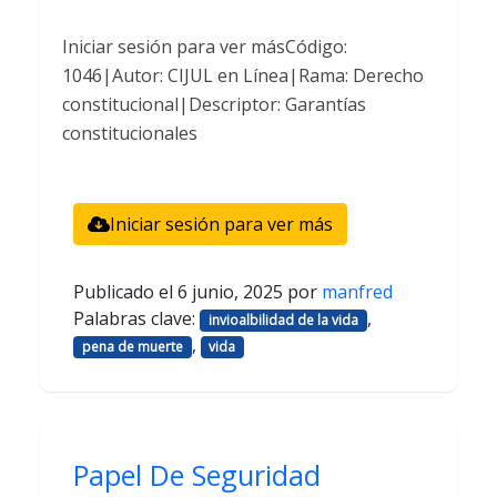
Iniciar sesión para ver másCódigo:
1046|Autor: CIJUL en Línea|Rama: Derecho
constitucional|Descriptor: Garantías
constitucionales
Iniciar sesión para ver más
Publicado el
6 junio, 2025
por
manfred
Palabras clave:
,
invioalbilidad de la vida
,
pena de muerte
vida
Papel De Seguridad