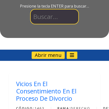
Presione la tecla ENTER para buscar…
Abrir menu
Vicios En El
Consentimiento En El
Proceso De Divorcio
CÓDIGO:
1463
RAMA:
DERECHO
DE