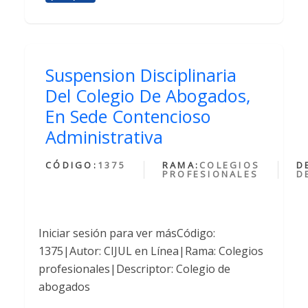
Suspension Disciplinaria
Del Colegio De Abogados,
En Sede Contencioso
Administrativa
CÓDIGO:
1375
RAMA:
COLEGIOS
D
PROFESIONALES
D
Iniciar sesión para ver másCódigo:
1375|Autor: CIJUL en Línea|Rama: Colegios
profesionales|Descriptor: Colegio de
abogados