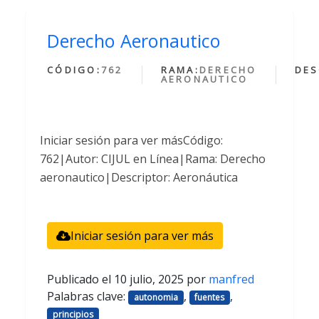
Derecho Aeronautico
CÓDIGO:
762
RAMA:
DERECHO
DES
AERONAUTICO
Iniciar sesión para ver másCódigo:
762|Autor: CIJUL en Línea|Rama: Derecho
aeronautico|Descriptor: Aeronáutica
Iniciar sesión para ver más
Publicado el
10 julio, 2025
por
manfred
Palabras clave:
,
,
autonomia
fuentes
principios