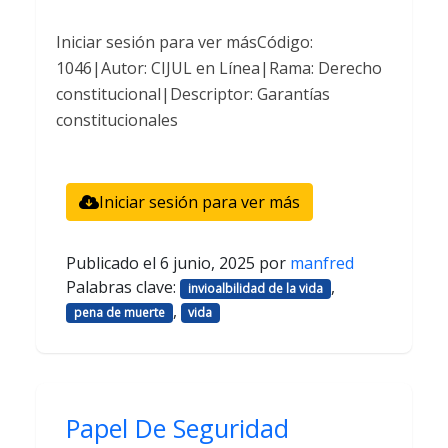
Iniciar sesión para ver másCódigo:
1046|Autor: CIJUL en Línea|Rama: Derecho
constitucional|Descriptor: Garantías
constitucionales
Iniciar sesión para ver más
Publicado el
6 junio, 2025
por
manfred
Palabras clave:
,
invioalbilidad de la vida
,
pena de muerte
vida
Papel De Seguridad