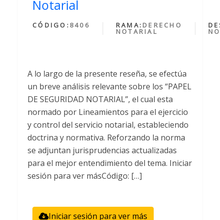
Notarial
CÓDIGO:
8406
RAMA:
DERECHO
DE
NOTARIAL
NO
A lo largo de la presente reseña, se efectúa
un breve análisis relevante sobre los “PAPEL
DE SEGURIDAD NOTARIAL”, el cual esta
normado por Lineamientos para el ejercicio
y control del servicio notarial, estableciendo
doctrina y normativa. Reforzando la norma
se adjuntan jurisprudencias actualizadas
para el mejor entendimiento del tema. Iniciar
sesión para ver másCódigo: […]
Iniciar sesión para ver más