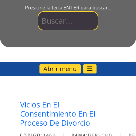
Presione la tecla ENTER para buscar…
Abrir menu
Vicios En El
Consentimiento En El
Proceso De Divorcio
CÓDIGO:
1463
RAMA:
DERECHO
DE