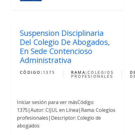
Suspension Disciplinaria
Del Colegio De Abogados,
En Sede Contencioso
Administrativa
CÓDIGO:
1375
RAMA:
COLEGIOS
D
PROFESIONALES
D
Iniciar sesión para ver másCódigo:
1375|Autor: CIJUL en Línea|Rama: Colegios
profesionales|Descriptor: Colegio de
abogados