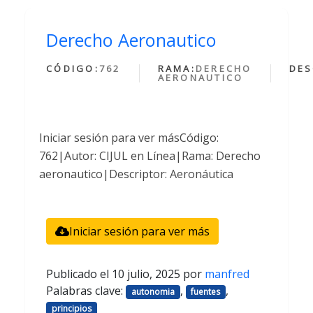
Derecho Aeronautico
CÓDIGO:
762
RAMA:
DERECHO
DES
AERONAUTICO
Iniciar sesión para ver másCódigo:
762|Autor: CIJUL en Línea|Rama: Derecho
aeronautico|Descriptor: Aeronáutica
Iniciar sesión para ver más
Publicado el
10 julio, 2025
por
manfred
Palabras clave:
,
,
autonomia
fuentes
principios