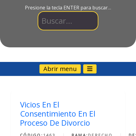
Presione la tecla ENTER para buscar…
Abrir menu
Vicios En El
Consentimiento En El
Proceso De Divorcio
CÓDIGO:
1463
RAMA:
DERECHO
DE