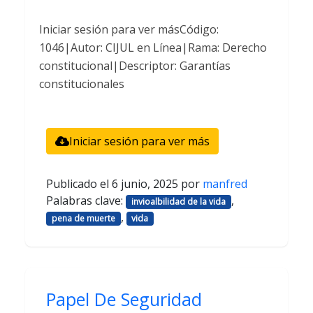
Iniciar sesión para ver másCódigo:
1046|Autor: CIJUL en Línea|Rama: Derecho
constitucional|Descriptor: Garantías
constitucionales
Iniciar sesión para ver más
Publicado el
6 junio, 2025
por
manfred
Palabras clave:
,
invioalbilidad de la vida
,
pena de muerte
vida
Papel De Seguridad