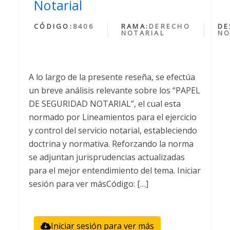
Notarial
CÓDIGO:
8406
RAMA:
DERECHO
DE
NOTARIAL
NO
A lo largo de la presente reseña, se efectúa
un breve análisis relevante sobre los “PAPEL
DE SEGURIDAD NOTARIAL”, el cual esta
normado por Lineamientos para el ejercicio
y control del servicio notarial, estableciendo
doctrina y normativa. Reforzando la norma
se adjuntan jurisprudencias actualizadas
para el mejor entendimiento del tema. Iniciar
sesión para ver másCódigo: […]
Iniciar sesión para ver más