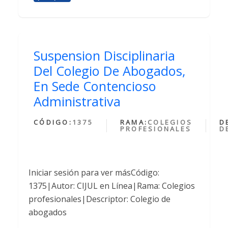
Suspension Disciplinaria
Del Colegio De Abogados,
En Sede Contencioso
Administrativa
CÓDIGO:
1375
RAMA:
COLEGIOS
D
PROFESIONALES
D
Iniciar sesión para ver másCódigo:
1375|Autor: CIJUL en Línea|Rama: Colegios
profesionales|Descriptor: Colegio de
abogados