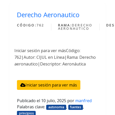
Derecho Aeronautico
CÓDIGO:
762
RAMA:
DERECHO
DES
AERONAUTICO
Iniciar sesión para ver másCódigo:
762|Autor: CIJUL en Línea|Rama: Derecho
aeronautico|Descriptor: Aeronáutica
Iniciar sesión para ver más
Publicado el
10 julio, 2025
por
manfred
Palabras clave:
,
,
autonomia
fuentes
principios