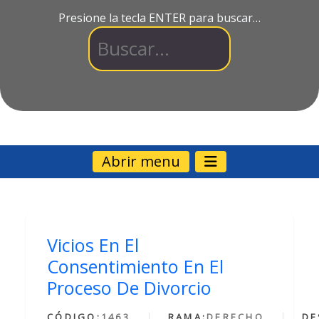
Presione la tecla ENTER para buscar…
Abrir menu
Vicios En El
Consentimiento En El
Proceso De Divorcio
CÓDIGO:
1463
RAMA:
DERECHO
DE