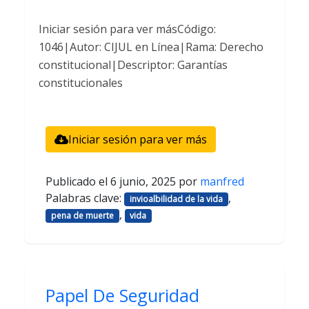
Iniciar sesión para ver másCódigo:
1046|Autor: CIJUL en Línea|Rama: Derecho
constitucional|Descriptor: Garantías
constitucionales
Iniciar sesión para ver más
Publicado el
6 junio, 2025
por
manfred
Palabras clave:
,
invioalbilidad de la vida
,
pena de muerte
vida
Papel De Seguridad