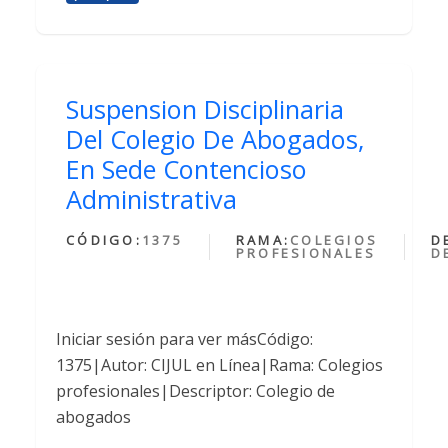
Suspension Disciplinaria
Del Colegio De Abogados,
En Sede Contencioso
Administrativa
CÓDIGO:
1375
RAMA:
COLEGIOS
D
PROFESIONALES
D
Iniciar sesión para ver másCódigo:
1375|Autor: CIJUL en Línea|Rama: Colegios
profesionales|Descriptor: Colegio de
abogados