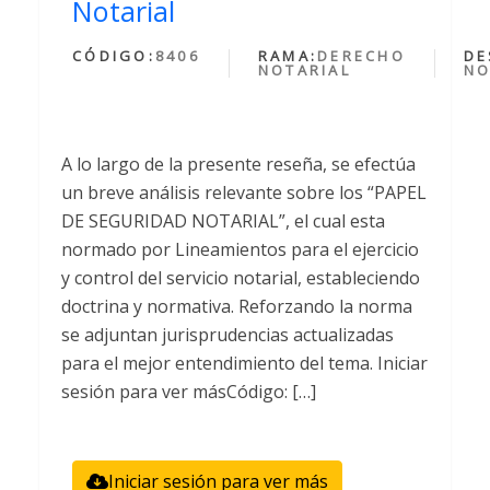
Notarial
CÓDIGO:
8406
RAMA:
DERECHO
DE
NOTARIAL
NO
A lo largo de la presente reseña, se efectúa
un breve análisis relevante sobre los “PAPEL
DE SEGURIDAD NOTARIAL”, el cual esta
normado por Lineamientos para el ejercicio
y control del servicio notarial, estableciendo
doctrina y normativa. Reforzando la norma
se adjuntan jurisprudencias actualizadas
para el mejor entendimiento del tema. Iniciar
sesión para ver másCódigo: […]
Iniciar sesión para ver más