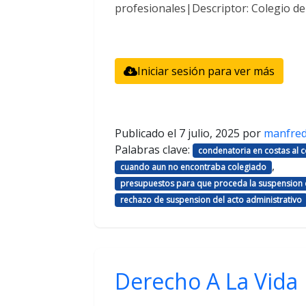
profesionales|Descriptor: Colegio d
Iniciar sesión para ver más
Publicado el
7 julio, 2025
por
manfre
Palabras clave:
condenatoria en costas al
,
cuando aun no encontraba colegiado
presupuestos para que proceda la suspension d
rechazo de suspension del acto administrativo
Derecho A La Vida