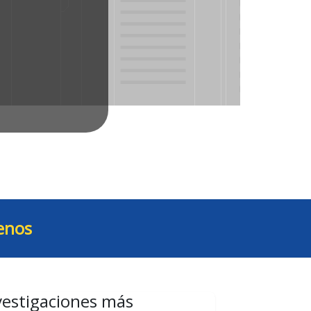
enos
vestigaciones más