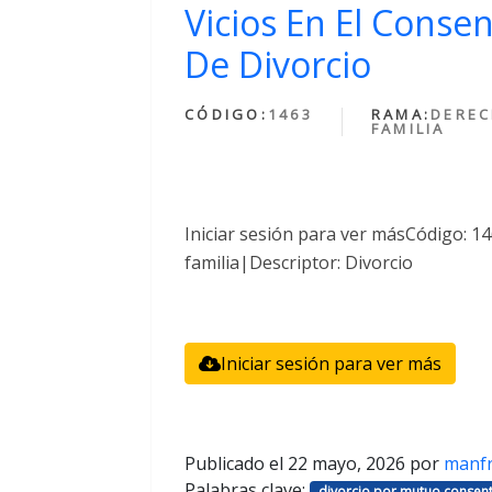
Vicios En El Conse
De Divorcio
CÓDIGO:
1463
RAMA:
DEREC
FAMILIA
Iniciar sesión para ver másCódigo: 
familia|Descriptor: Divorcio
Iniciar sesión para ver más
Publicado el
22 mayo, 2026
por
manf
Palabras clave:
divorcio por mutuo consent