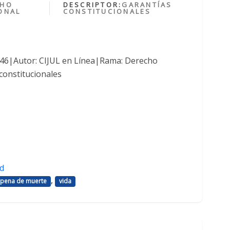
CHO
DESCRIPTOR:
GARANTÍAS
ONAL
CONSTITUCIONALES
1046|Autor: CIJUL en Línea|Rama: Derecho
constitucionales
d
,
pena de muerte
vida