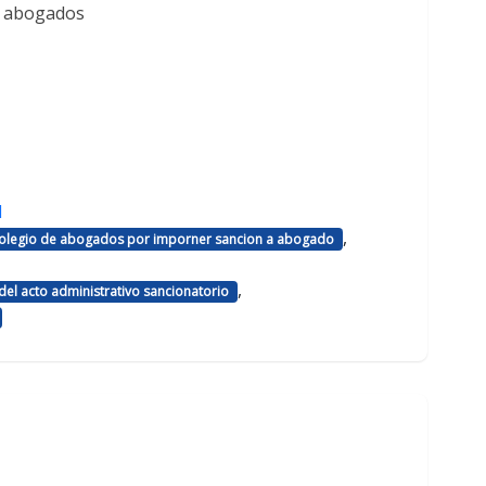
e abogados
d
,
 colegio de abogados por imporner sancion a abogado
,
el acto administrativo sancionatorio