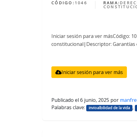
CÓDIGO:
1046
RAMA:
DERE
CONSTITUCI
Iniciar sesión para ver másCódigo: 
constitucional|Descriptor: Garantías 
Iniciar sesión para ver más
Publicado el
6 junio, 2025
por
manfre
Palabras clave:
,
invioalbilidad de la vida