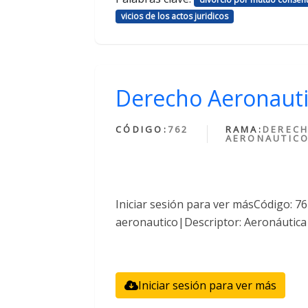
vicios de los actos juridicos
Derecho Aeronaut
CÓDIGO:
762
RAMA:
DEREC
AERONAUTIC
Iniciar sesión para ver másCódigo: 
aeronautico|Descriptor: Aeronáutica
Iniciar sesión para ver más