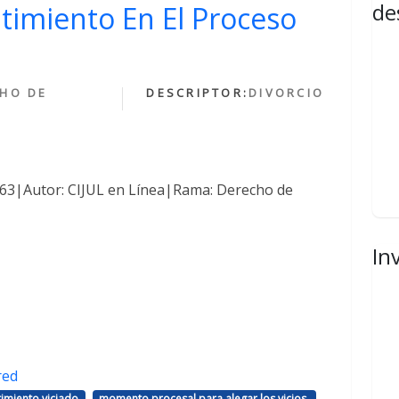
de
ntimiento En El Proceso
HO DE
DESCRIPTOR:
DIVORCIO
1463|Autor: CIJUL en Línea|Rama: Derecho de
In
red
,
,
imiento viciado
momento procesal para alegar los vicios.