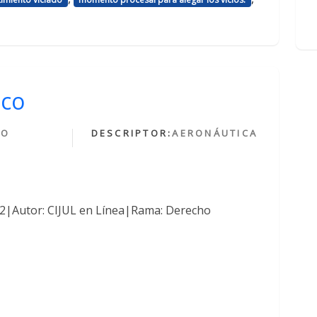
ico
HO
DESCRIPTOR:
AERONÁUTICA
O
762|Autor: CIJUL en Línea|Rama: Derecho