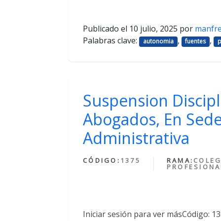
Publicado el
10 julio, 2025
por
manfr
Palabras clave:
,
,
autonomia
fuentes
p
Suspension Discipl
Abogados, En Sede
Administrativa
CÓDIGO:
1375
RAMA:
COLEG
PROFESIONA
Iniciar sesión para ver másCódigo: 1