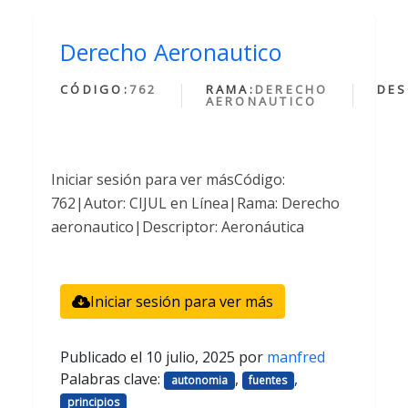
Derecho Aeronautico
CÓDIGO:
762
RAMA:
DERECHO
DES
AERONAUTICO
Iniciar sesión para ver másCódigo:
762|Autor: CIJUL en Línea|Rama: Derecho
aeronautico|Descriptor: Aeronáutica
Iniciar sesión para ver más
Publicado el
10 julio, 2025
por
manfred
Palabras clave:
,
,
autonomia
fuentes
principios