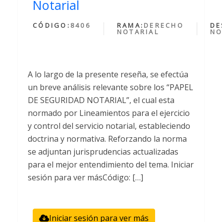
Notarial
CÓDIGO:
8406
RAMA:
DERECHO
DE
NOTARIAL
NO
A lo largo de la presente reseña, se efectúa
un breve análisis relevante sobre los “PAPEL
DE SEGURIDAD NOTARIAL”, el cual esta
normado por Lineamientos para el ejercicio
y control del servicio notarial, estableciendo
doctrina y normativa. Reforzando la norma
se adjuntan jurisprudencias actualizadas
para el mejor entendimiento del tema. Iniciar
sesión para ver másCódigo: […]
Iniciar sesión para ver más