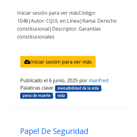
Iniciar sesión para ver másCódigo:
1046|Autor: CIJUL en Línea|Rama: Derecho
constitucional|Descriptor: Garantías
constitucionales
Iniciar sesión para ver más
Publicado el
6 junio, 2025
por
manfred
Palabras clave:
,
invioalbilidad de la vida
,
pena de muerte
vida
Papel De Seguridad