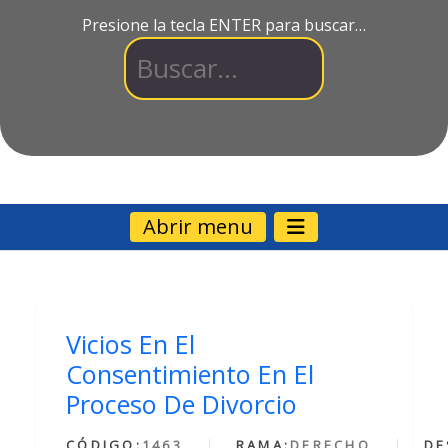
Presione la tecla ENTER para buscar…
Abrir menu
Vicios En El
Consentimiento En El
Proceso De Divorcio
CÓDIGO:
1463
RAMA:
DERECHO
DE