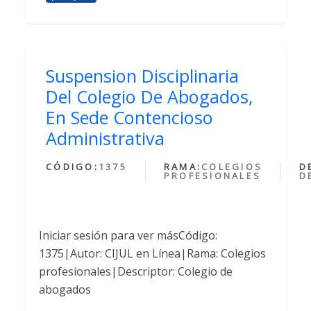
Suspension Disciplinaria
Del Colegio De Abogados,
En Sede Contencioso
Administrativa
CÓDIGO:
1375
RAMA:
COLEGIOS
D
PROFESIONALES
D
Iniciar sesión para ver másCódigo:
1375|Autor: CIJUL en Línea|Rama: Colegios
profesionales|Descriptor: Colegio de
abogados