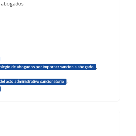
e abogados
d
,
 colegio de abogados por imporner sancion a abogado
,
el acto administrativo sancionatorio