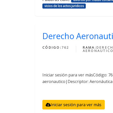
vicios de los actos juridicos
Derecho Aeronaut
CÓDIGO:
762
RAMA:
DEREC
AERONAUTIC
Iniciar sesión para ver másCódigo: 
aeronautico|Descriptor: Aeronáutica
Iniciar sesión para ver más