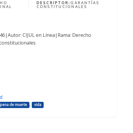
CHO
DESCRIPTOR:
GARANTÍAS
ONAL
CONSTITUCIONALES
1046|Autor: CIJUL en Línea|Rama: Derecho
constitucionales
d
,
pena de muerte
vida