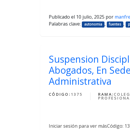
Publicado el
10 julio, 2025
por
manfr
Palabras clave:
,
,
autonomia
fuentes
p
Suspension Discipl
Abogados, En Sede
Administrativa
CÓDIGO:
1375
RAMA:
COLEG
PROFESIONA
Iniciar sesión para ver másCódigo: 1