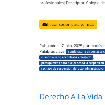
profesionales|Descriptor: Colegio d
Iniciar sesión para ver más
Publicado el
7 julio, 2025
por
manfre
Palabras clave:
condenatoria en costas al
,
cuando aun no encontraba colegiado
presupuestos para que proceda la suspension d
rechazo de suspension del acto administrativo
Derecho A La Vida