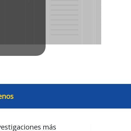
enos
vestigaciones más