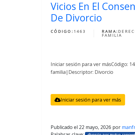
Vicios En El Conse
De Divorcio
CÓDIGO:
1463
RAMA:
DEREC
FAMILIA
Iniciar sesión para ver másCódigo: 
familia|Descriptor: Divorcio
Iniciar sesión para ver más
Publicado el
22 mayo, 2026
por
manf
Palabras clave:
divorcio por mutuo consent