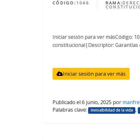
CÓDIGO:
1046
RAMA:
DERE
CONSTITUCI
Iniciar sesión para ver másCódigo: 
constitucional|Descriptor: Garantías 
Iniciar sesión para ver más
Publicado el
6 junio, 2025
por
manfre
Palabras clave:
,
invioalbilidad de la vida