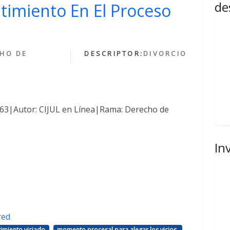
de
ntimiento En El Proceso
HO DE
DESCRIPTOR:
DIVORCIO
1463|Autor: CIJUL en Línea|Rama: Derecho de
In
red
,
,
imiento viciado
momento procesal para alegar los vicios.