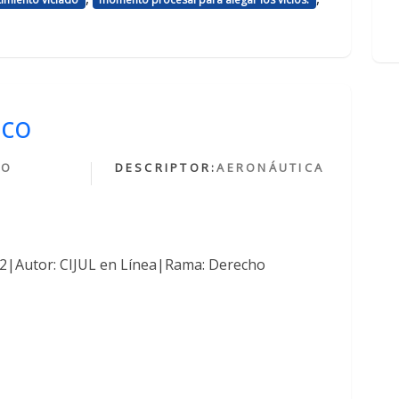
ico
HO
DESCRIPTOR:
AERONÁUTICA
O
762|Autor: CIJUL en Línea|Rama: Derecho