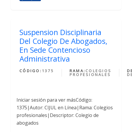
Suspension Disciplinaria
Del Colegio De Abogados,
En Sede Contencioso
Administrativa
CÓDIGO:
1375
RAMA:
COLEGIOS
D
PROFESIONALES
D
Iniciar sesión para ver másCódigo:
1375|Autor: CIJUL en Línea|Rama: Colegios
profesionales|Descriptor: Colegio de
abogados