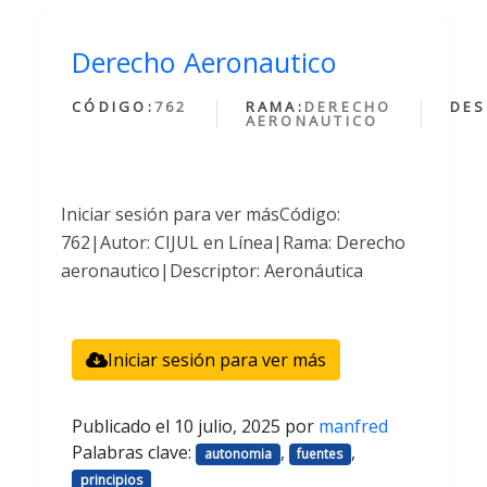
Derecho Aeronautico
CÓDIGO:
762
RAMA:
DERECHO
DES
AERONAUTICO
Iniciar sesión para ver másCódigo:
762|Autor: CIJUL en Línea|Rama: Derecho
aeronautico|Descriptor: Aeronáutica
Iniciar sesión para ver más
Publicado el
10 julio, 2025
por
manfred
Palabras clave:
,
,
autonomia
fuentes
principios