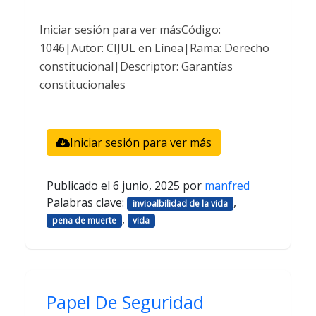
Iniciar sesión para ver másCódigo:
1046|Autor: CIJUL en Línea|Rama: Derecho
constitucional|Descriptor: Garantías
constitucionales
Iniciar sesión para ver más
Publicado el
6 junio, 2025
por
manfred
Palabras clave:
,
invioalbilidad de la vida
,
pena de muerte
vida
Papel De Seguridad