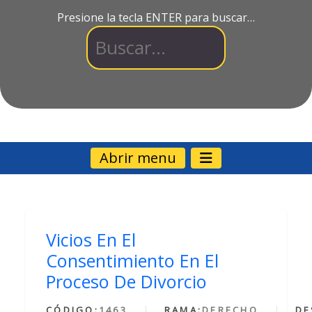
Presione la tecla ENTER para buscar…
Abrir menu
Vicios En El
Consentimiento En El
Proceso De Divorcio
CÓDIGO:
1463
RAMA:
DERECHO
DE