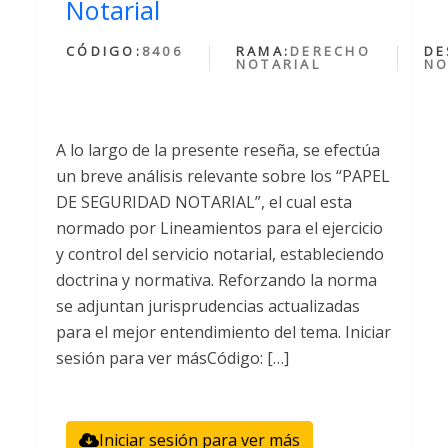
Notarial
CÓDIGO:
8406
RAMA:
DERECHO
DE
NOTARIAL
NO
A lo largo de la presente reseña, se efectúa
un breve análisis relevante sobre los “PAPEL
DE SEGURIDAD NOTARIAL”, el cual esta
normado por Lineamientos para el ejercicio
y control del servicio notarial, estableciendo
doctrina y normativa. Reforzando la norma
se adjuntan jurisprudencias actualizadas
para el mejor entendimiento del tema. Iniciar
sesión para ver másCódigo: […]
Iniciar sesión para ver más