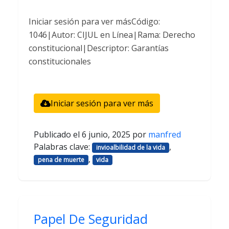
Iniciar sesión para ver másCódigo:
1046|Autor: CIJUL en Línea|Rama: Derecho
constitucional|Descriptor: Garantías
constitucionales
Iniciar sesión para ver más
Publicado el
6 junio, 2025
por
manfred
Palabras clave:
,
invioalbilidad de la vida
,
pena de muerte
vida
Papel De Seguridad