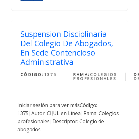
Suspension Disciplinaria
Del Colegio De Abogados,
En Sede Contencioso
Administrativa
CÓDIGO:
1375
RAMA:
COLEGIOS
D
PROFESIONALES
D
Iniciar sesión para ver másCódigo:
1375|Autor: CIJUL en Línea|Rama: Colegios
profesionales|Descriptor: Colegio de
abogados