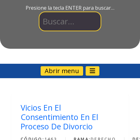
Presione la tecla ENTER para buscar…
Abrir menu
Vicios En El
Consentimiento En El
Proceso De Divorcio
CÓDIGO:
1463
RAMA:
DERECHO
DE