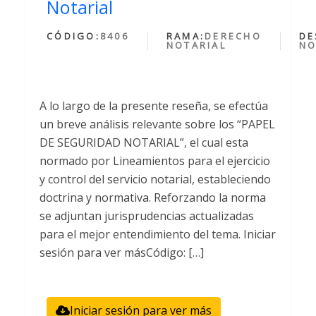
Notarial
CÓDIGO:
8406
RAMA:
DERECHO
DE
NOTARIAL
NO
A lo largo de la presente reseña, se efectúa
un breve análisis relevante sobre los “PAPEL
DE SEGURIDAD NOTARIAL”, el cual esta
normado por Lineamientos para el ejercicio
y control del servicio notarial, estableciendo
doctrina y normativa. Reforzando la norma
se adjuntan jurisprudencias actualizadas
para el mejor entendimiento del tema. Iniciar
sesión para ver másCódigo: […]
Iniciar sesión para ver más