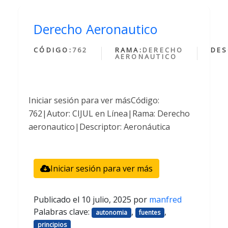
Derecho Aeronautico
CÓDIGO:
762
RAMA:
DERECHO
DES
AERONAUTICO
Iniciar sesión para ver másCódigo:
762|Autor: CIJUL en Línea|Rama: Derecho
aeronautico|Descriptor: Aeronáutica
Iniciar sesión para ver más
Publicado el
10 julio, 2025
por
manfred
Palabras clave:
,
,
autonomia
fuentes
principios