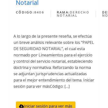
Notarial
CÓDIGO:
8406
RAMA:
DERECHO
DE
NOTARIAL
NO
A lo largo de la presente reseña, se efectúa
un breve análisis relevante sobre los “PAPEL
DE SEGURIDAD NOTARIAL”, el cual esta
normado por Lineamientos para el ejercicio
y control del servicio notarial, estableciendo
doctrina y normativa. Reforzando la norma
se adjuntan jurisprudencias actualizadas
para el mejor entendimiento del tema. Iniciar
sesión para ver másCódigo: […]
Iniciar sesión para ver más