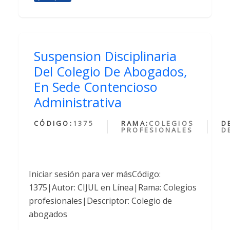
Suspension Disciplinaria
Del Colegio De Abogados,
En Sede Contencioso
Administrativa
CÓDIGO:
1375
RAMA:
COLEGIOS
D
PROFESIONALES
D
Iniciar sesión para ver másCódigo:
1375|Autor: CIJUL en Línea|Rama: Colegios
profesionales|Descriptor: Colegio de
abogados