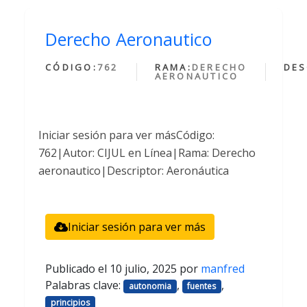
Derecho Aeronautico
CÓDIGO:
762
RAMA:
DERECHO
DES
AERONAUTICO
Iniciar sesión para ver másCódigo:
762|Autor: CIJUL en Línea|Rama: Derecho
aeronautico|Descriptor: Aeronáutica
Iniciar sesión para ver más
Publicado el
10 julio, 2025
por
manfred
Palabras clave:
,
,
autonomia
fuentes
principios