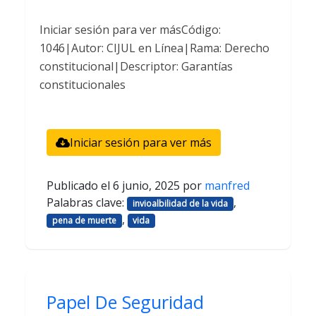
Iniciar sesión para ver másCódigo:
1046|Autor: CIJUL en Línea|Rama: Derecho
constitucional|Descriptor: Garantías
constitucionales
Iniciar sesión para ver más
Publicado el
6 junio, 2025
por
manfred
Palabras clave:
,
invioalbilidad de la vida
,
pena de muerte
vida
Papel De Seguridad