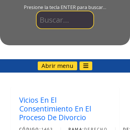
Presione la tecla ENTER para buscar…
Abrir menu
Vicios En El
Consentimiento En El
Proceso De Divorcio
CÓDIGO:
1463
RAMA:
DERECHO
DE