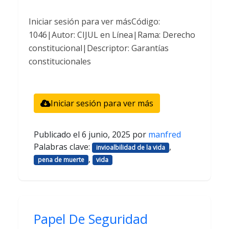
Iniciar sesión para ver másCódigo:
1046|Autor: CIJUL en Línea|Rama: Derecho
constitucional|Descriptor: Garantías
constitucionales
Iniciar sesión para ver más
Publicado el
6 junio, 2025
por
manfred
Palabras clave:
,
invioalbilidad de la vida
,
pena de muerte
vida
Papel De Seguridad