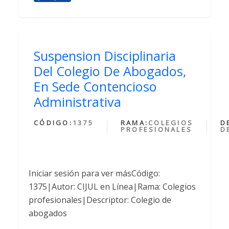
Suspension Disciplinaria
Del Colegio De Abogados,
En Sede Contencioso
Administrativa
CÓDIGO:
1375
RAMA:
COLEGIOS
D
PROFESIONALES
D
Iniciar sesión para ver másCódigo:
1375|Autor: CIJUL en Línea|Rama: Colegios
profesionales|Descriptor: Colegio de
abogados