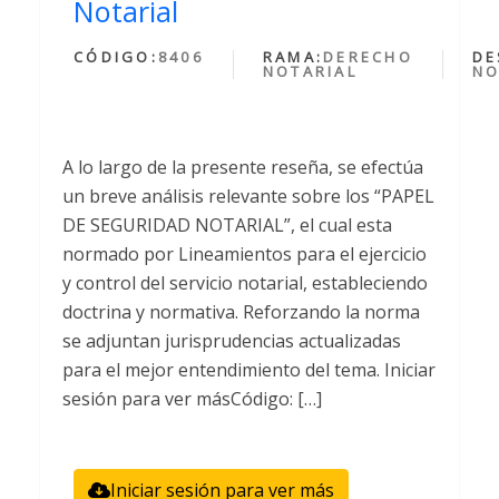
Notarial
CÓDIGO:
8406
RAMA:
DERECHO
DE
NOTARIAL
NO
A lo largo de la presente reseña, se efectúa
un breve análisis relevante sobre los “PAPEL
DE SEGURIDAD NOTARIAL”, el cual esta
normado por Lineamientos para el ejercicio
y control del servicio notarial, estableciendo
doctrina y normativa. Reforzando la norma
se adjuntan jurisprudencias actualizadas
para el mejor entendimiento del tema. Iniciar
sesión para ver másCódigo: […]
Iniciar sesión para ver más