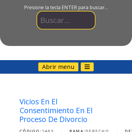
Presione la tecla ENTER para buscar…
Abrir menu
Vicios En El
Consentimiento En El
Proceso De Divorcio
CÓDIGO:
1463
RAMA:
DERECHO
DE