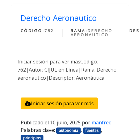
Derecho Aeronautico
CÓDIGO:
762
RAMA:
DERECHO
DES
AERONAUTICO
Iniciar sesión para ver másCódigo:
762|Autor: CIJUL en Línea|Rama: Derecho
aeronautico|Descriptor: Aeronáutica
Iniciar sesión para ver más
Publicado el
10 julio, 2025
por
manfred
Palabras clave:
,
,
autonomia
fuentes
principios