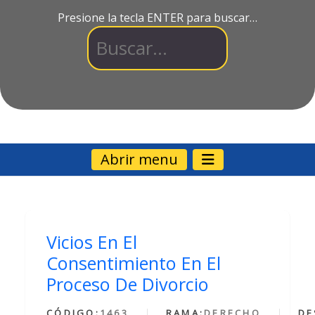
Presione la tecla ENTER para buscar…
Abrir menu
Vicios En El
Consentimiento En El
Proceso De Divorcio
CÓDIGO:
1463
RAMA:
DERECHO
DE