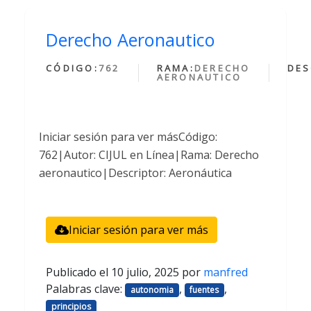
Derecho Aeronautico
CÓDIGO:
762
RAMA:
DERECHO
DES
AERONAUTICO
Iniciar sesión para ver másCódigo:
762|Autor: CIJUL en Línea|Rama: Derecho
aeronautico|Descriptor: Aeronáutica
Iniciar sesión para ver más
Publicado el
10 julio, 2025
por
manfred
Palabras clave:
,
,
autonomia
fuentes
principios