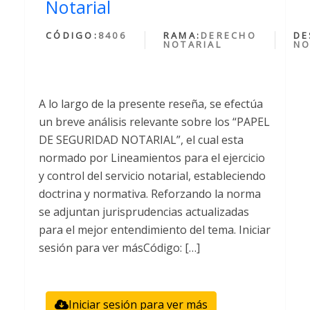
Notarial
CÓDIGO:
8406
RAMA:
DERECHO
DE
NOTARIAL
NO
A lo largo de la presente reseña, se efectúa
un breve análisis relevante sobre los “PAPEL
DE SEGURIDAD NOTARIAL”, el cual esta
normado por Lineamientos para el ejercicio
y control del servicio notarial, estableciendo
doctrina y normativa. Reforzando la norma
se adjuntan jurisprudencias actualizadas
para el mejor entendimiento del tema. Iniciar
sesión para ver másCódigo: […]
Iniciar sesión para ver más