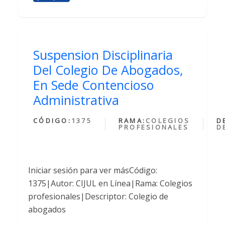
Suspension Disciplinaria
Del Colegio De Abogados,
En Sede Contencioso
Administrativa
CÓDIGO:
1375
RAMA:
COLEGIOS
D
PROFESIONALES
D
Iniciar sesión para ver másCódigo:
1375|Autor: CIJUL en Línea|Rama: Colegios
profesionales|Descriptor: Colegio de
abogados