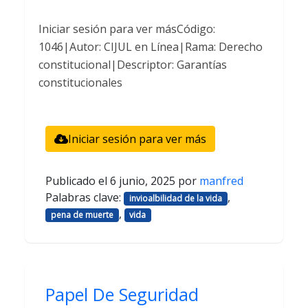
Iniciar sesión para ver másCódigo:
1046|Autor: CIJUL en Línea|Rama: Derecho
constitucional|Descriptor: Garantías
constitucionales
Iniciar sesión para ver más
Publicado el
6 junio, 2025
por
manfred
Palabras clave:
,
invioalbilidad de la vida
,
pena de muerte
vida
Papel De Seguridad