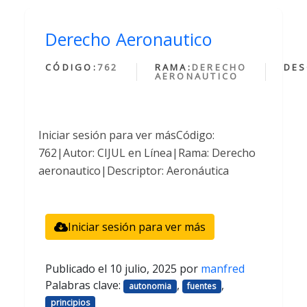
Derecho Aeronautico
CÓDIGO:
762
RAMA:
DERECHO
DES
AERONAUTICO
Iniciar sesión para ver másCódigo:
762|Autor: CIJUL en Línea|Rama: Derecho
aeronautico|Descriptor: Aeronáutica
Iniciar sesión para ver más
Publicado el
10 julio, 2025
por
manfred
Palabras clave:
,
,
autonomia
fuentes
principios