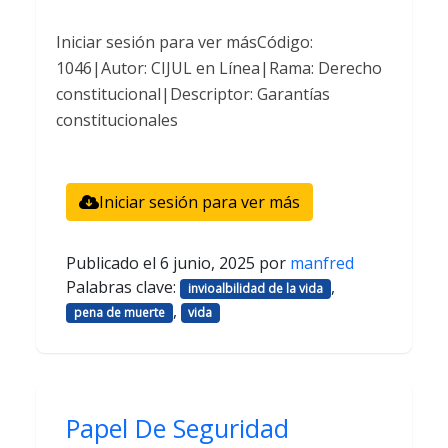
Iniciar sesión para ver másCódigo:
1046|Autor: CIJUL en Línea|Rama: Derecho
constitucional|Descriptor: Garantías
constitucionales
Iniciar sesión para ver más
Publicado el
6 junio, 2025
por
manfred
Palabras clave:
,
invioalbilidad de la vida
,
pena de muerte
vida
Papel De Seguridad