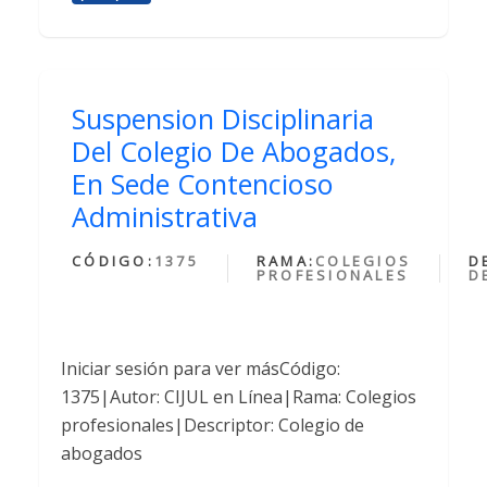
Suspension Disciplinaria
Del Colegio De Abogados,
En Sede Contencioso
Administrativa
CÓDIGO:
1375
RAMA:
COLEGIOS
D
PROFESIONALES
D
Iniciar sesión para ver másCódigo:
1375|Autor: CIJUL en Línea|Rama: Colegios
profesionales|Descriptor: Colegio de
abogados