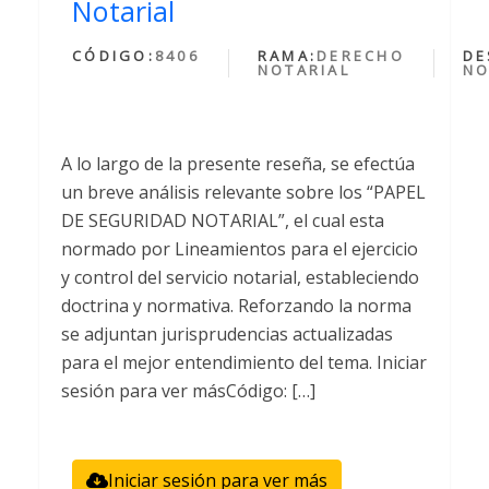
Notarial
CÓDIGO:
8406
RAMA:
DERECHO
DE
NOTARIAL
NO
A lo largo de la presente reseña, se efectúa
un breve análisis relevante sobre los “PAPEL
DE SEGURIDAD NOTARIAL”, el cual esta
normado por Lineamientos para el ejercicio
y control del servicio notarial, estableciendo
doctrina y normativa. Reforzando la norma
se adjuntan jurisprudencias actualizadas
para el mejor entendimiento del tema. Iniciar
sesión para ver másCódigo: […]
Iniciar sesión para ver más