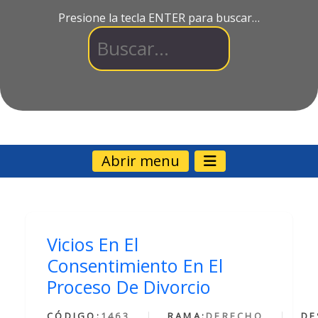
Presione la tecla ENTER para buscar…
Abrir menu
Vicios En El
Consentimiento En El
Proceso De Divorcio
CÓDIGO:
1463
RAMA:
DERECHO
DE