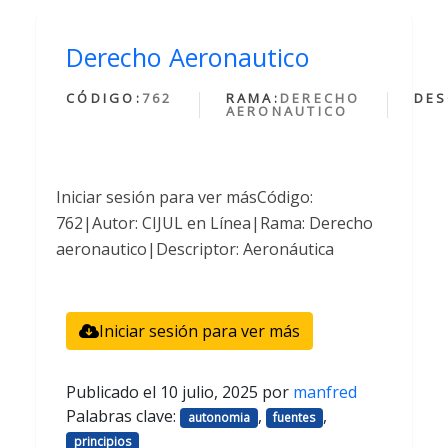
Derecho Aeronautico
CÓDIGO:
762
RAMA:
DERECHO
DES
AERONAUTICO
Iniciar sesión para ver másCódigo:
762|Autor: CIJUL en Línea|Rama: Derecho
aeronautico|Descriptor: Aeronáutica
Iniciar sesión para ver más
Publicado el
10 julio, 2025
por
manfred
Palabras clave:
,
,
autonomia
fuentes
principios