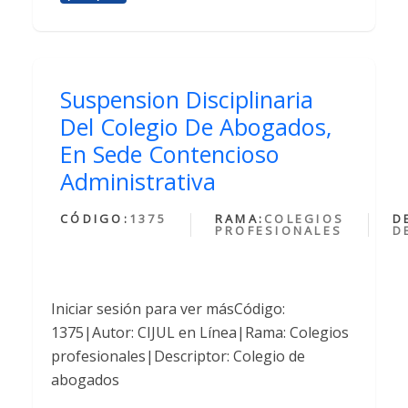
Suspension Disciplinaria
Del Colegio De Abogados,
En Sede Contencioso
Administrativa
CÓDIGO:
1375
RAMA:
COLEGIOS
D
PROFESIONALES
D
Iniciar sesión para ver másCódigo:
1375|Autor: CIJUL en Línea|Rama: Colegios
profesionales|Descriptor: Colegio de
abogados