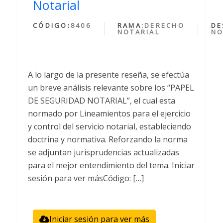
Notarial
CÓDIGO:
8406
RAMA:
DERECHO
DE
NOTARIAL
NO
A lo largo de la presente reseña, se efectúa
un breve análisis relevante sobre los “PAPEL
DE SEGURIDAD NOTARIAL”, el cual esta
normado por Lineamientos para el ejercicio
y control del servicio notarial, estableciendo
doctrina y normativa. Reforzando la norma
se adjuntan jurisprudencias actualizadas
para el mejor entendimiento del tema. Iniciar
sesión para ver másCódigo: […]
Iniciar sesión para ver más