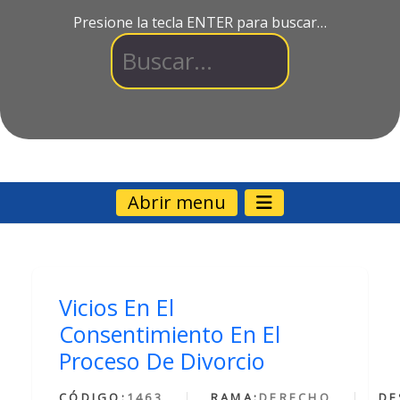
Presione la tecla ENTER para buscar…
Abrir menu
Vicios En El
Consentimiento En El
Proceso De Divorcio
CÓDIGO:
1463
RAMA:
DERECHO
DE