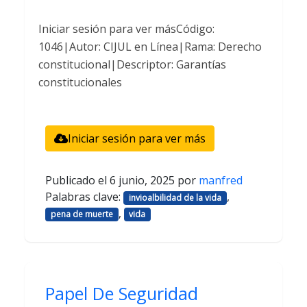
Iniciar sesión para ver másCódigo:
1046|Autor: CIJUL en Línea|Rama: Derecho
constitucional|Descriptor: Garantías
constitucionales
Iniciar sesión para ver más
Publicado el
6 junio, 2025
por
manfred
Palabras clave:
,
invioalbilidad de la vida
,
pena de muerte
vida
Papel De Seguridad