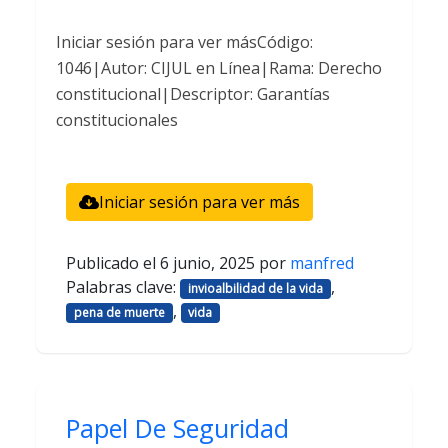
Iniciar sesión para ver másCódigo:
1046|Autor: CIJUL en Línea|Rama: Derecho
constitucional|Descriptor: Garantías
constitucionales
Iniciar sesión para ver más
Publicado el
6 junio, 2025
por
manfred
Palabras clave:
,
invioalbilidad de la vida
,
pena de muerte
vida
Papel De Seguridad