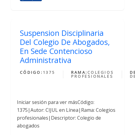
Suspension Disciplinaria
Del Colegio De Abogados,
En Sede Contencioso
Administrativa
CÓDIGO:
1375
RAMA:
COLEGIOS
D
PROFESIONALES
D
Iniciar sesión para ver másCódigo:
1375|Autor: CIJUL en Línea|Rama: Colegios
profesionales|Descriptor: Colegio de
abogados