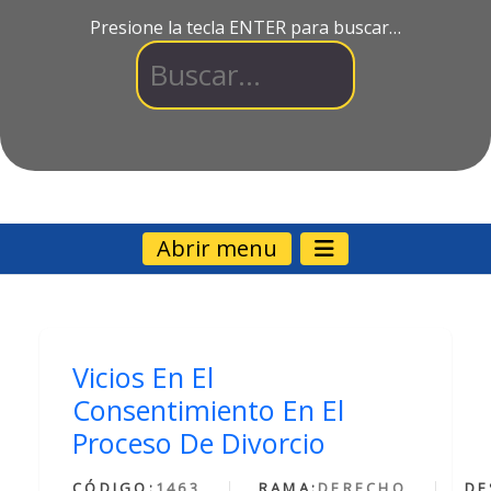
Presione la tecla ENTER para buscar…
Abrir menu
Vicios En El
Consentimiento En El
Proceso De Divorcio
CÓDIGO:
1463
RAMA:
DERECHO
DE