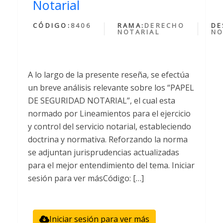
Notarial
CÓDIGO:
8406
RAMA:
DERECHO
DE
NOTARIAL
NO
A lo largo de la presente reseña, se efectúa
un breve análisis relevante sobre los “PAPEL
DE SEGURIDAD NOTARIAL”, el cual esta
normado por Lineamientos para el ejercicio
y control del servicio notarial, estableciendo
doctrina y normativa. Reforzando la norma
se adjuntan jurisprudencias actualizadas
para el mejor entendimiento del tema. Iniciar
sesión para ver másCódigo: […]
Iniciar sesión para ver más