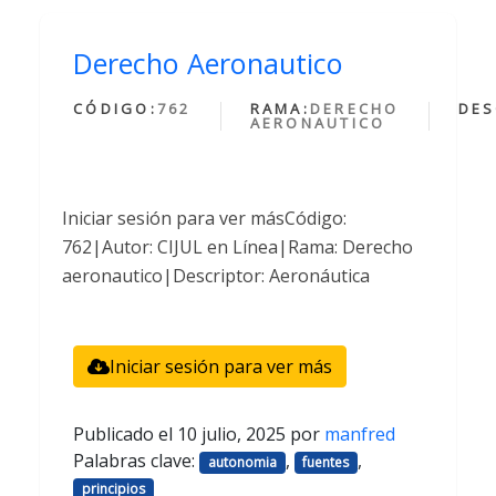
Derecho Aeronautico
CÓDIGO:
762
RAMA:
DERECHO
DES
AERONAUTICO
Iniciar sesión para ver másCódigo:
762|Autor: CIJUL en Línea|Rama: Derecho
aeronautico|Descriptor: Aeronáutica
Iniciar sesión para ver más
Publicado el
10 julio, 2025
por
manfred
Palabras clave:
,
,
autonomia
fuentes
principios