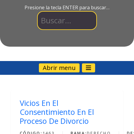
Presione la tecla ENTER para buscar…
Abrir menu
Vicios En El
Consentimiento En El
Proceso De Divorcio
CÓDIGO:
1463
RAMA:
DERECHO
DE