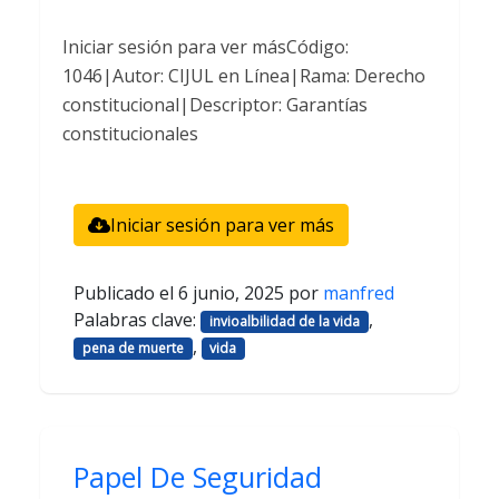
Iniciar sesión para ver másCódigo:
1046|Autor: CIJUL en Línea|Rama: Derecho
constitucional|Descriptor: Garantías
constitucionales
Iniciar sesión para ver más
Publicado el
6 junio, 2025
por
manfred
Palabras clave:
,
invioalbilidad de la vida
,
pena de muerte
vida
Papel De Seguridad