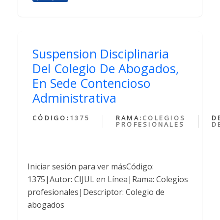
Suspension Disciplinaria
Del Colegio De Abogados,
En Sede Contencioso
Administrativa
CÓDIGO:
1375
RAMA:
COLEGIOS
D
PROFESIONALES
D
Iniciar sesión para ver másCódigo:
1375|Autor: CIJUL en Línea|Rama: Colegios
profesionales|Descriptor: Colegio de
abogados