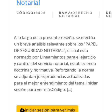
Notarial
CÓDIGO:
8406
RAMA:
DERECHO
DE
NOTARIAL
NO
A lo largo de la presente reseña, se efectúa
un breve análisis relevante sobre los “PAPEL
DE SEGURIDAD NOTARIAL”, el cual esta
normado por Lineamientos para el ejercicio
y control del servicio notarial, estableciendo
doctrina y normativa. Reforzando la norma
se adjuntan jurisprudencias actualizadas
para el mejor entendimiento del tema. Iniciar
sesión para ver másCódigo: […]
Iniciar sesión para ver más