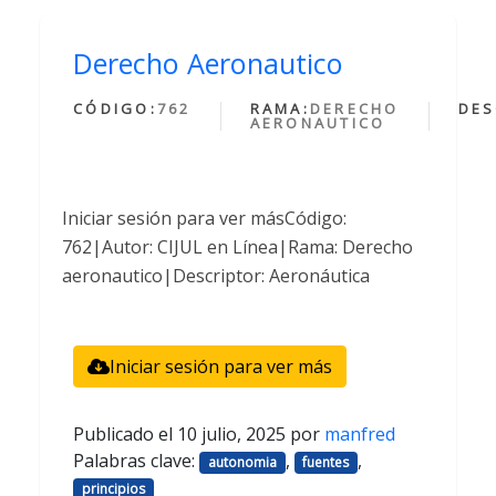
Derecho Aeronautico
CÓDIGO:
762
RAMA:
DERECHO
DES
AERONAUTICO
Iniciar sesión para ver másCódigo:
762|Autor: CIJUL en Línea|Rama: Derecho
aeronautico|Descriptor: Aeronáutica
Iniciar sesión para ver más
Publicado el
10 julio, 2025
por
manfred
Palabras clave:
,
,
autonomia
fuentes
principios