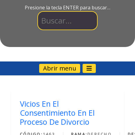
Presione la tecla ENTER para buscar…
Abrir menu
Vicios En El
Consentimiento En El
Proceso De Divorcio
CÓDIGO:
1463
RAMA:
DERECHO
DE