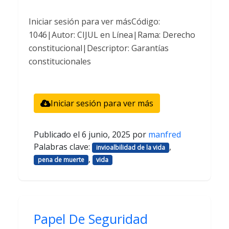
Iniciar sesión para ver másCódigo:
1046|Autor: CIJUL en Línea|Rama: Derecho
constitucional|Descriptor: Garantías
constitucionales
Iniciar sesión para ver más
Publicado el
6 junio, 2025
por
manfred
Palabras clave:
,
invioalbilidad de la vida
,
pena de muerte
vida
Papel De Seguridad