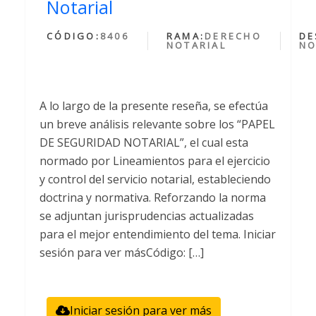
Notarial
CÓDIGO:
8406
RAMA:
DERECHO
DE
NOTARIAL
NO
A lo largo de la presente reseña, se efectúa
un breve análisis relevante sobre los “PAPEL
DE SEGURIDAD NOTARIAL”, el cual esta
normado por Lineamientos para el ejercicio
y control del servicio notarial, estableciendo
doctrina y normativa. Reforzando la norma
se adjuntan jurisprudencias actualizadas
para el mejor entendimiento del tema. Iniciar
sesión para ver másCódigo: […]
Iniciar sesión para ver más