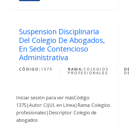
Suspension Disciplinaria
Del Colegio De Abogados,
En Sede Contencioso
Administrativa
CÓDIGO:
1375
RAMA:
COLEGIOS
D
PROFESIONALES
D
Iniciar sesión para ver másCódigo:
1375|Autor: CIJUL en Línea|Rama: Colegios
profesionales|Descriptor: Colegio de
abogados