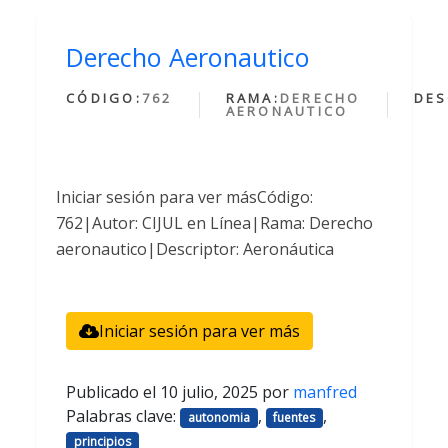
Derecho Aeronautico
CÓDIGO:
762
RAMA:
DERECHO
DES
AERONAUTICO
Iniciar sesión para ver másCódigo:
762|Autor: CIJUL en Línea|Rama: Derecho
aeronautico|Descriptor: Aeronáutica
Iniciar sesión para ver más
Publicado el
10 julio, 2025
por
manfred
Palabras clave:
,
,
autonomia
fuentes
principios