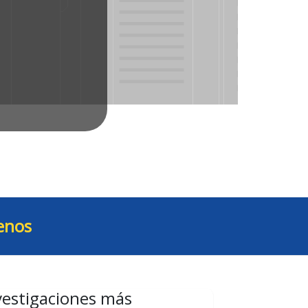
enos
vestigaciones más