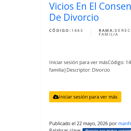
Vicios En El Conse
De Divorcio
CÓDIGO:
1463
RAMA:
DEREC
FAMILIA
Iniciar sesión para ver másCódigo: 
familia|Descriptor: Divorcio
Iniciar sesión para ver más
Publicado el
22 mayo, 2026
por
manf
Palabras clave:
divorcio por mutuo consent