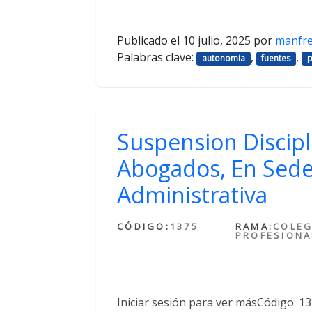
Publicado el
10 julio, 2025
por
manfr
Palabras clave:
,
,
autonomia
fuentes
p
Suspension Discipl
Abogados, En Sede
Administrativa
CÓDIGO:
1375
RAMA:
COLEG
PROFESIONA
Iniciar sesión para ver másCódigo: 1