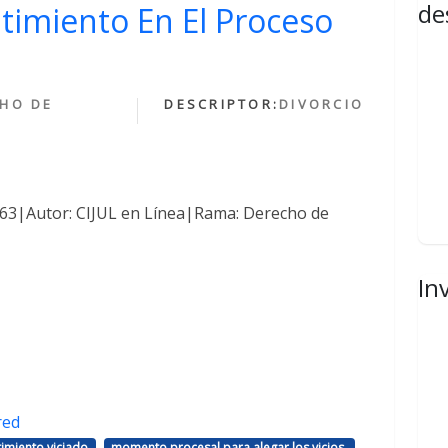
de
ntimiento En El Proceso
HO DE
DESCRIPTOR:
DIVORCIO
1463|Autor: CIJUL en Línea|Rama: Derecho de
In
red
,
,
imiento viciado
momento procesal para alegar los vicios.