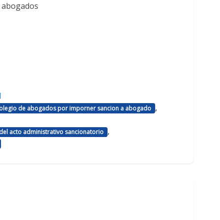
e abogados
d
,
 colegio de abogados por imporner sancion a abogado
,
el acto administrativo sancionatorio