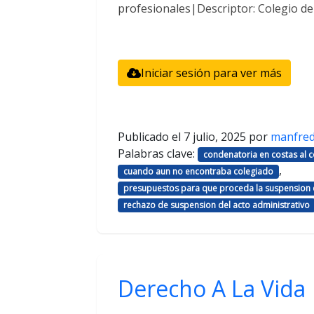
profesionales|Descriptor: Colegio d
Iniciar sesión para ver más
Publicado el
7 julio, 2025
por
manfre
Palabras clave:
condenatoria en costas al
,
cuando aun no encontraba colegiado
presupuestos para que proceda la suspension d
rechazo de suspension del acto administrativo
Derecho A La Vida