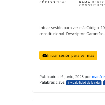
CÓDIGO:
1046
RAMA:
DERE
CONSTITUCI
Iniciar sesión para ver másCódigo: 
constitucional|Descriptor: Garantías 
Iniciar sesión para ver más
Publicado el
6 junio, 2025
por
manfre
Palabras clave:
,
invioalbilidad de la vida