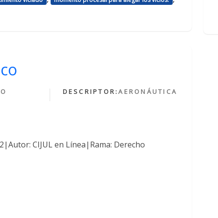
ico
HO
DESCRIPTOR:
AERONÁUTICA
O
762|Autor: CIJUL en Línea|Rama: Derecho