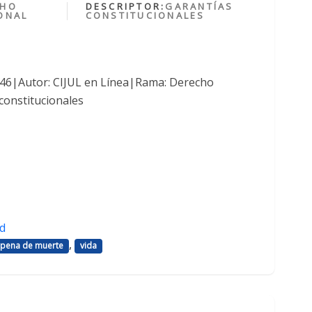
CHO
DESCRIPTOR:
GARANTÍAS
ONAL
CONSTITUCIONALES
1046|Autor: CIJUL en Línea|Rama: Derecho
constitucionales
d
,
pena de muerte
vida