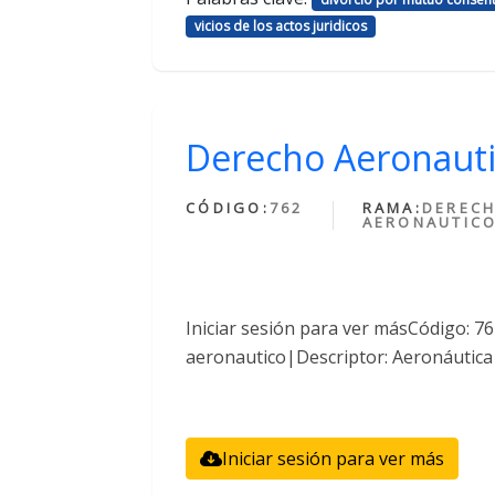
vicios de los actos juridicos
Derecho Aeronaut
CÓDIGO:
762
RAMA:
DEREC
AERONAUTIC
Iniciar sesión para ver másCódigo: 
aeronautico|Descriptor: Aeronáutica
Iniciar sesión para ver más