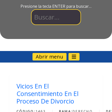
Presione la tecla ENTER para buscar…
Abrir menu
Vicios En El
Consentimiento En El
Proceso De Divorcio
CÓDIGO:
1463
RAMA:
DERECHO
DE