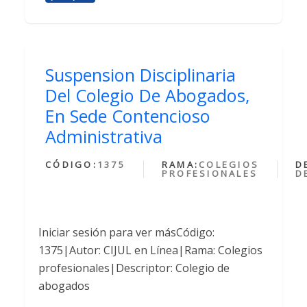
Suspension Disciplinaria
Del Colegio De Abogados,
En Sede Contencioso
Administrativa
CÓDIGO:
1375
RAMA:
COLEGIOS
D
PROFESIONALES
D
Iniciar sesión para ver másCódigo:
1375|Autor: CIJUL en Línea|Rama: Colegios
profesionales|Descriptor: Colegio de
abogados