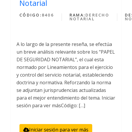
Notarial
CÓDIGO:
8406
RAMA:
DERECHO
DE
NOTARIAL
NO
A lo largo de la presente reseña, se efectúa
un breve análisis relevante sobre los “PAPEL
DE SEGURIDAD NOTARIAL”, el cual esta
normado por Lineamientos para el ejercicio
y control del servicio notarial, estableciendo
doctrina y normativa. Reforzando la norma
se adjuntan jurisprudencias actualizadas
para el mejor entendimiento del tema. Iniciar
sesión para ver másCódigo: […]
Iniciar sesión para ver más