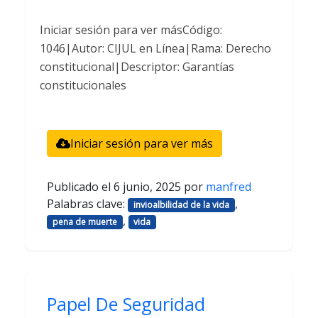
Iniciar sesión para ver másCódigo:
1046|Autor: CIJUL en Línea|Rama: Derecho
constitucional|Descriptor: Garantías
constitucionales
Iniciar sesión para ver más
Publicado el
6 junio, 2025
por
manfred
Palabras clave:
,
invioalbilidad de la vida
,
pena de muerte
vida
Papel De Seguridad