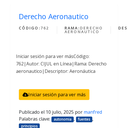
Derecho Aeronautico
CÓDIGO:
762
RAMA:
DERECHO
DES
AERONAUTICO
Iniciar sesión para ver másCódigo:
762|Autor: CIJUL en Línea|Rama: Derecho
aeronautico|Descriptor: Aeronáutica
Iniciar sesión para ver más
Publicado el
10 julio, 2025
por
manfred
Palabras clave:
,
,
autonomia
fuentes
principios