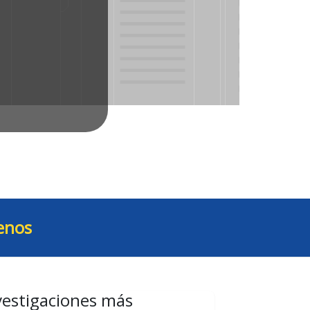
enos
vestigaciones más