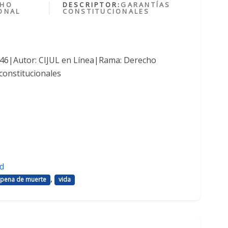
CHO
DESCRIPTOR:
GARANTÍAS
ONAL
CONSTITUCIONALES
1046|Autor: CIJUL en Línea|Rama: Derecho
constitucionales
d
,
pena de muerte
vida