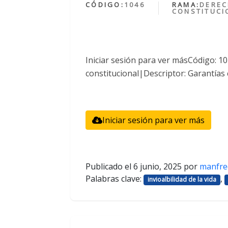
CÓDIGO:
1046
RAMA:
DERE
CONSTITUCI
Iniciar sesión para ver másCódigo: 
constitucional|Descriptor: Garantías 
Iniciar sesión para ver más
Publicado el
6 junio, 2025
por
manfre
Palabras clave:
,
invioalbilidad de la vida