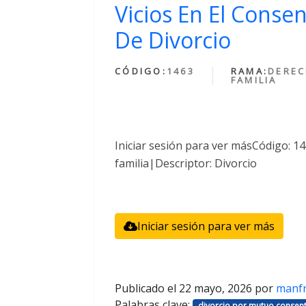
Vicios En El Conse
De Divorcio
CÓDIGO:
1463
RAMA:
DEREC
FAMILIA
Iniciar sesión para ver másCódigo: 
familia|Descriptor: Divorcio
Iniciar sesión para ver más
Publicado el
22 mayo, 2026
por
manf
Palabras clave:
divorcio por mutuo consent