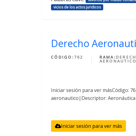
vicios de los actos juridicos
Derecho Aeronaut
CÓDIGO:
762
RAMA:
DEREC
AERONAUTIC
Iniciar sesión para ver másCódigo: 
aeronautico|Descriptor: Aeronáutica
Iniciar sesión para ver más