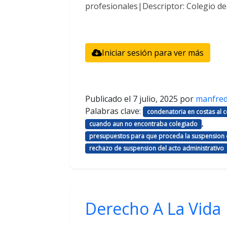
profesionales|Descriptor: Colegio d
Iniciar sesión para ver más
Publicado el
7 julio, 2025
por
manfre
Palabras clave:
condenatoria en costas al
,
cuando aun no encontraba colegiado
presupuestos para que proceda la suspension d
rechazo de suspension del acto administrativo
Derecho A La Vida