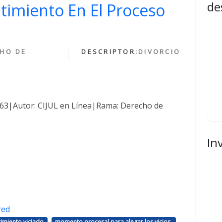
de
ntimiento En El Proceso
HO DE
DESCRIPTOR:
DIVORCIO
1463|Autor: CIJUL en Línea|Rama: Derecho de
In
red
,
,
imiento viciado
momento procesal para alegar los vicios.