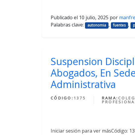
Publicado el
10 julio, 2025
por
manfr
Palabras clave:
,
,
autonomia
fuentes
p
Suspension Discipl
Abogados, En Sede
Administrativa
CÓDIGO:
1375
RAMA:
COLEG
PROFESIONA
Iniciar sesión para ver másCódigo: 1