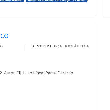
ico
HO
DESCRIPTOR:
AERONÁUTICA
O
762|Autor: CIJUL en Línea|Rama: Derecho