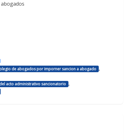
e abogados
d
,
 colegio de abogados por imporner sancion a abogado
,
el acto administrativo sancionatorio